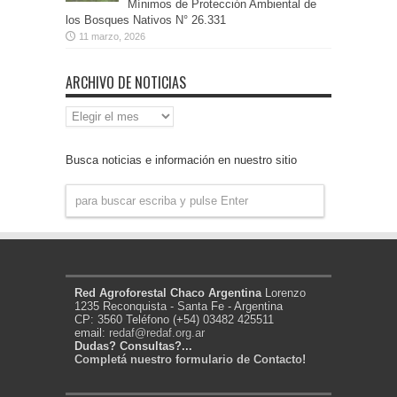
Mínimos de Protección Ambiental de
los Bosques Nativos N° 26.331
11 marzo, 2026
ARCHIVO DE NOTICIAS
Archivo
de
Noticias
Busca noticias e información en nuestro sitio
Red Agroforestal Chaco Argentina
Lorenzo
1235 Reconquista - Santa Fe - Argentina
CP: 3560 Teléfono (+54) 03482 425511
email:
redaf@redaf.org.ar
Dudas? Consultas?...
Completá nuestro formulario de Contacto!