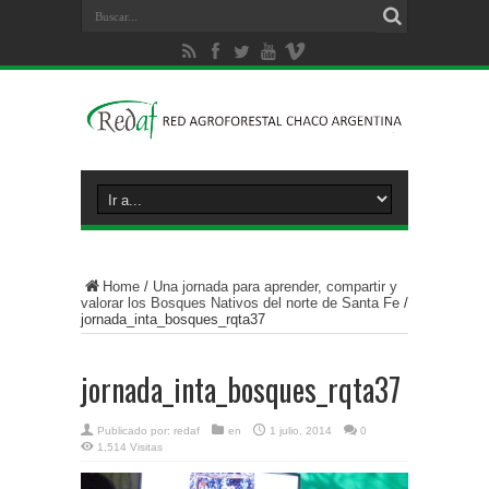
Home
/
Una jornada para aprender, compartir y
valorar los Bosques Nativos del norte de Santa Fe
/
jornada_inta_bosques_rqta37
jornada_inta_bosques_rqta37
Publicado por:
redaf
en
1 julio, 2014
0
1,514 Visitas