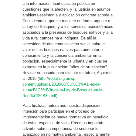
a la información, lparticipación pública en
cuestiones que la afecten, y la justicia en asuntos
ambientalessintonía y aplicación concreta acorde a
Consideramos que se requiere en forma urgente a
la Ley de Bosques, y a los servicios ecosistémicos
asociados a la presencia de bosques nativos y a la
vida rural campesina e indígena. De allí la
necesidad de dde comunicación social sobre el
valor de los bosques nativos para aumentar el
conocimiento y la conciencia ambiental en la
población, especialmente la urbana y en cual se
expresa en la publicación: “años de su sanción?
Revisar su pasado para discutir su futuro, Aguiar et
al. 2018 (
http://redaf.org.ar/wp-
content/uploads/2018/08/Cu%C3%A1l-es-la-
situaci%C3%B3n-de-la-Ley-de-Bosques-en-la-
Regi%C3%B3n.pdf
)
Para finalizar, reiteramos nuestra disposición,
intención para participar en el proceso de
implementación de nueva normativa en beneficio
de estos espacios de vida. Creemos importate
advertir sobre la importancia de sostener lo
avanzado en normativa ambiental, especialmente