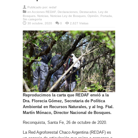
Publicado por:
redaf
en
Acciones REDAF
,
Declaraciones
,
Destacados
,
Ley de
Bosques
,
Noticias
,
Noticias Ley de Bosques
,
Opinión
,
Portada
,
Sin categoría
30 octubre, 2020
0
2,627 Visitas
Reproducimos la carta que REDAF envió a la
Dra. Florecia Gómez, Secretaria de Política
Ambiental en Recursos Naturales, y al Ing. Ftal.
Martín Mónaco, Director Nacional de Bosques.
Reconquista, Santa Fe, 26 de octubre de 2020.
La Red Agroforestal Chaco Argentina (REDAF) es