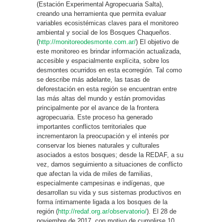
(Estación Experimental Agropecuaria Salta),
creando una herramienta que permita evaluar
variables ecosistémicas claves para el monitoreo
ambiental y social de los Bosques Chaqueños.
(
http://monitoreodesmonte.com.ar/
) El objetivo de
este monitoreo es brindar información actualizada,
accesible y espacialmente explícita, sobre los
desmontes ocurridos en esta ecorregión. Tal como
se describe más adelante, las tasas de
deforestación en esta región se encuentran entre
las más altas del mundo y están promovidas
principalmente por el avance de la frontera
agropecuaria. Este proceso ha generado
importantes conflictos territoriales que
incrementaron la preocupación y el interés por
conservar los bienes naturales y culturales
asociados a estos bosques; desde la REDAF, a su
vez, damos seguimiento a situaciones de conflicto
que afectan la vida de miles de familias,
especialmente campesinas e indígenas, que
desarrollan su vida y sus sistemas productivos en
forma íntimamente ligada a los bosques de la
región (
http://redaf.org.ar/observatorio/
). El 28 de
noviembre de 2017, con motivo de cumplirse 10