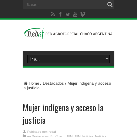
Home
/
Destacados
/
Mujer indígena y acceso
la justicia
Mujer indígena y acceso la
justicia
Publicado por:
redaf
en
Destacados
,
En Chaco
,
JUM
,
JUM
,
Noticias
,
Noticias