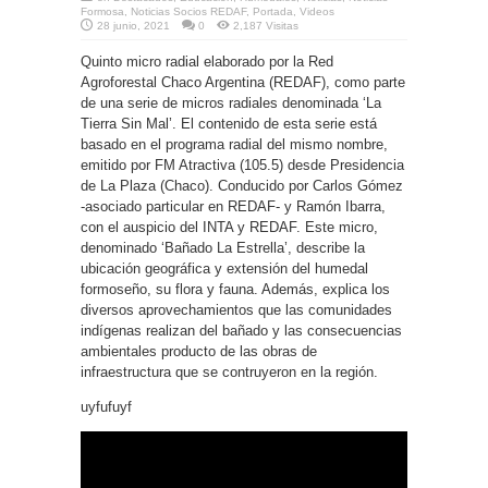
Formosa
,
Noticias Socios REDAF
,
Portada
,
Videos
28 junio, 2021
0
2,187 Visitas
Quinto micro radial elaborado por la Red
Agroforestal Chaco Argentina (REDAF), como parte
de una serie de micros radiales denominada ‘La
Tierra Sin Mal’. El contenido de esta serie está
basado en el programa radial del mismo nombre,
emitido por FM Atractiva (105.5) desde Presidencia
de La Plaza (Chaco). Conducido por Carlos Gómez
-asociado particular en REDAF- y Ramón Ibarra,
con el auspicio del INTA y REDAF. Este micro,
denominado ‘Bañado La Estrella’, describe la
ubicación geográfica y extensión del humedal
formoseño, su flora y fauna. Además, explica los
diversos aprovechamientos que las comunidades
indígenas realizan del bañado y las consecuencias
ambientales producto de las obras de
infraestructura que se contruyeron en la región.
uyfufuyf