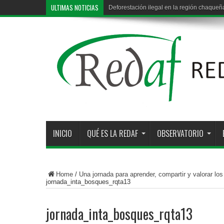
ULTIMAS NOTICIAS
Deforestación ilegal en la región chaqueña
INICIO
QUÉ ES LA REDAF
OBSERVATORIO
Home
/
Una jornada para aprender, compartir y valorar lo
jornada_inta_bosques_rqta13
jornada_inta_bosques_rqta13