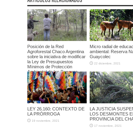
Posición de la Red
Micro radial de educa
Agroforestal Chaco Argentina
ambiental: Reserva Na
sobre la iniciativa de modificar
Guaycolec
la Ley de Presupuestos
22 diciembre, 2021
Mínimos de Protección
Ambiental de los Bosques
Nativos N° 26.331
11 marzo, 2026
LEY 26.160: CONTEXTO DE
LA JUSTICIA SUSPE
LA PRÓRROGA
LOS DESMONTES E
PROVINCIA DEL CH
19 noviembre, 2021
17 noviembre, 2021