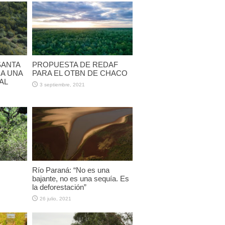
SANTA
PROPUESTA DE REDAF
 A UNA
PARA EL OTBN DE CHACO
AL
3 septiembre, 2021
Río Paraná: “No es una
bajante, no es una sequía. Es
la deforestación”
26 julio, 2021