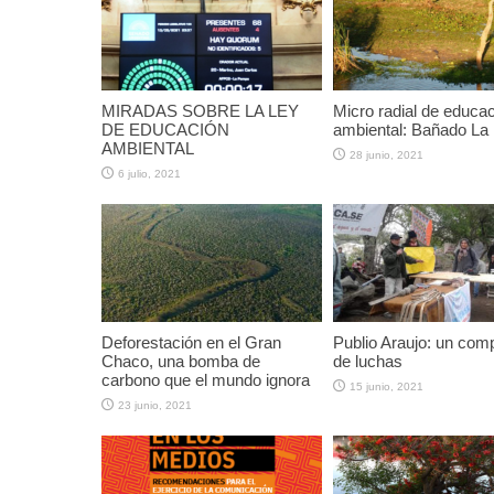
MIRADAS SOBRE LA LEY
Micro radial de educa
DE EDUCACIÓN
ambiental: Bañado La 
AMBIENTAL
28 junio, 2021
6 julio, 2021
Deforestación en el Gran
Publio Araujo: un com
Chaco, una bomba de
de luchas
carbono que el mundo ignora
15 junio, 2021
23 junio, 2021