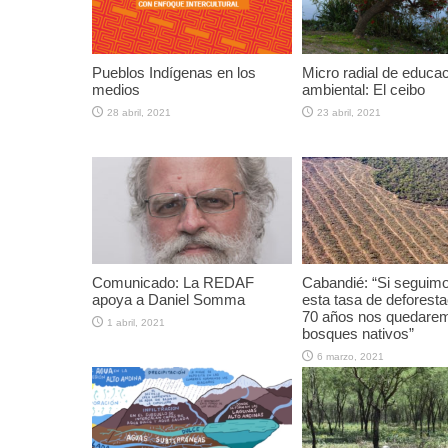
Pueblos Indígenas en los
Micro radial de educa
medios
ambiental: El ceibo
28 abril, 2021
23 abril, 2021
Comunicado: La REDAF
Cabandié: “Si seguim
apoya a Daniel Somma
esta tasa de deforesta
70 años nos quedarem
1 abril, 2021
bosques nativos”
6 marzo, 2021