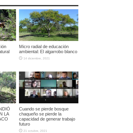
ción
Micro radial de educación
tural
ambiental: El algarrobo blanco
14 diciembre, 2021
NDIÓ
Cuando se pierde bosque
N LA
chaqueño se pierde la
ACO
capacidad de generar trabajo
futuro
21 octubre, 2021