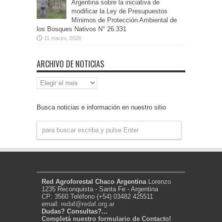
Argentina sobre la iniciativa de
modificar la Ley de Presupuestos
Mínimos de Protección Ambiental de
los Bosques Nativos N° 26.331
11 marzo, 2026
ARCHIVO DE NOTICIAS
Archivo
de
Noticias
Busca noticias e información en nuestro sitio
Red Agroforestal Chaco Argentina
Lorenzo
1235 Reconquista - Santa Fe - Argentina
CP: 3560 Teléfono (+54) 03482 425511
email:
redaf@redaf.org.ar
Dudas? Consultas?...
Completá nuestro formulario de Contacto!