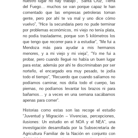
nuestro lugar no hay trabajo”, “Santa Cruz, Tierra
del Fuego… muchos se van porque capaz le han
comentado que las empresas petroleras toman
gente, pero por ahí te va mal y uno dice cómo
vuelvo”, “Hice la secundaria pero no pude terminar
por problemas económicos, mi viejo no tenía plata,
no podía trasladarme, porque son 5 kilómetros los
que tengo que recorrer para ir a estudiar”, “Me fui a
Mendoza más para ayudar a mis hermanos
menores, y a mi viejo y mi vieja”, “Yo me fui a
probar, pero cuando llegué no había un buen lugar
para estar, además por ahí te discriminaban por ser
norteño, el encargado era muy pesado, te jodía
todo el tiempo”, “Recuerdo que cuando salíamos no
podíamos caminar, nos dolía todo el cuerpo, las
piernas, no podíamos levantar los brazos ni para
bañarnos… y a veces en una semana sacábamos
apenas para comer”.
Historias como estas son las recoge el estudio
“Juventud y Migración – Vivencias, percepciones,
ilusiones: Un estudio en el NOA y el NEA”, una
investigación desarrollada por la Subsecretaría de
Agricultura Familiar de la Nación en conjunto con