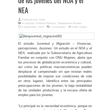
de los jóvenes del NOA y el
NEA
Publicado por:
redaf
en
Noticias
,
Políticas Públicas
,
Trabajadores Rurales
8 septiembre, 2013
1 Comentario
6,981 Visitas
El estudio
Juventud y Migración – Vivencias,
percepciones, ilusiones: Un estudio en el NOA y el
NEA,
realizada por la Subsecretaría de Agricultura
Familiar en conjunto con ONU Mujeres, alerta que
los procesos de globalización económica y cultural,
así como las políticas macroeconómicas pueden
desplazar al campesinado sin que existan reales
posibilidades de mejorar sus condiciones de vida
en otros lugares. Identifica entre las principales
preocupaciones de los jóvenes, la baja rentabilidad
de las unidades productivas y la escasa oferta de
empleo para los jóvenes.
“Lo principal es la necesidad económica, porque en