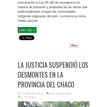
nuevamente la Ley 26.160 de emergencia en
materia de posesión y propiedad de las tierras que
tradicionalmente ocupan las comunidades
indígenas originarias del país. La misma ya tenía
media sanción ...
Leer más »
LA JUSTICIA SUSPENDIÓ LOS
DESMONTES EN LA
PROVINCIA DEL CHACO
17 noviembre, 2021
Deja un comentario
5,767 Visitas