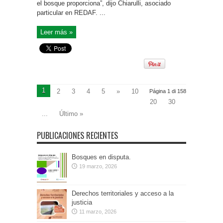
el bosque proporciona”, dijo Chiarulli, asociado
particular en REDAF. ...
Leer más »
1
2
3
4
5
»
10
Página 1 di 158
20
30
...
Último »
PUBLICACIONES RECIENTES
Bosques en disputa.
19 marzo, 2026
Derechos territoriales y acceso a la
justicia
11 marzo, 2026