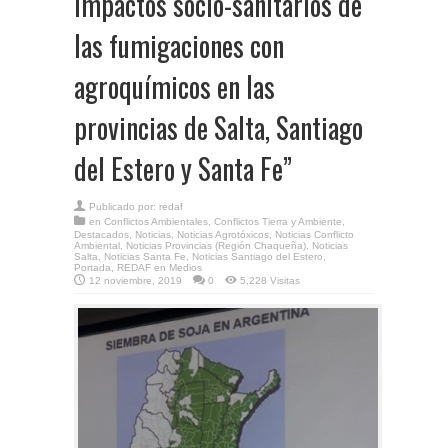
impactos socio-sanitarios de
las fumigaciones con
agroquímicos en las
provincias de Salta, Santiago
del Estero y Santa Fe”
Publicado por:
redaf
en
Conflictos Ambientales
,
Conflictos Tierra y Ambiente
,
Destacados
,
Noticias
,
Noticias Agrotóxicos
,
Noticias Conflicto
Ambiental
,
Noticias Provincias (Región Chaqueña)
,
Noticias
Salta
,
Noticias Santa Fe
,
Noticias Santiago del Estero
,
Portada
,
REDAF en Medios
12 noviembre, 2019
0
5,228 Visitas