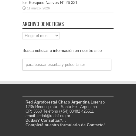
los Bosques Nativos N° 26.331
11 marzo, 2026
ARCHIVO DE NOTICIAS
Archivo
de
Noticias
Busca noticias e información en nuestro sitio
Red Agroforestal Chaco Argentina
Lorenzo
1235 Reconquista - Santa Fe - Argentina
CP: 3560 Teléfono (+54) 03482 425511
email:
redaf@redaf.org.ar
Dudas? Consultas?...
Completá nuestro formulario de Contacto!