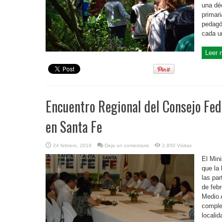
una dé
primar
pedagó
cada un
Leer 
Encuentro Regional del Consejo Fe
en Santa Fe
24 febrero, 2016
Deja un comentario
2,850 Visitas
El Min
que la 
las par
de febr
Medio 
comple
localid