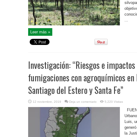
silvop
objetiv
conoci
...
Leer más »
Investigación: “Riesgos e impactos 
fumigaciones con agroquímicos en l
Santiago del Estero y Santa Fe”
12 noviembre, 2019
Deja un comentario
5,220 Visitas
FUENT
Urbano
Luis, u
generó
la Just