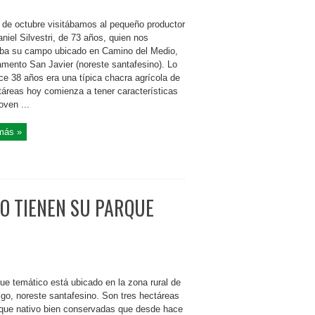
s de octubre visitábamos al pequeño productor
aniel Silvestri, de 73 años, quien nos
ba su campo ubicado en Camino del Medio,
amento San Javier (noreste santafesino). Lo
ce 38 años era una típica chacra agrícola de
táreas hoy comienza a tener características
oven ...
más »
O TIENEN SU PARQUE
ue temático está ubicado en la zona rural de
igo, noreste santafesino. Son tres hectáreas
que nativo bien conservadas que desde hace