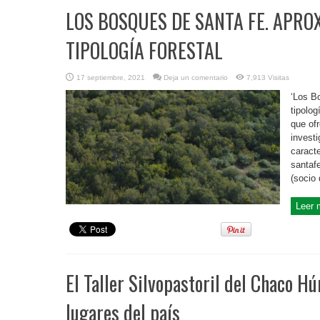
LOS BOSQUES DE SANTA FE. APRO
TIPOLOGÍA FORESTAL
17 septiembre, 2021
Deja un comentario
7,913 Visitas
‘Los B
tipolog
que of
investi
caracte
santafe
(socio 
Leer 
El Taller Silvopastoril del Chaco H
lugares del país