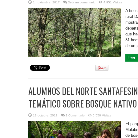
1 noviembre, 2017
Deja un comentario
4,951 Visitas
A fine
rural D
mostra
depart
que ha
31 hec
de un j
Leer 
ALUMNOS DEL NORTE SANTAFESIN
TEMÁTICO SOBRE BOSQUE NATIVO
13 octubre, 2017
1 Comentario
5,550 Visitas
El parq
Malabr
de bos