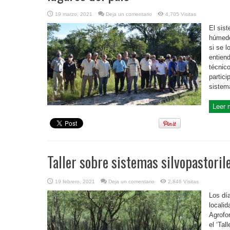
19 marzo, 2021
Deja un comentario
4,705 Visitas
El sis
húmedo
si se 
entien
técnico
partici
sistema
Leer 
Taller sobre sistemas silvopastori
19 febrero, 2021
Deja un comentario
2,846 Visitas
Los dí
locali
Agrofo
el ‘Tal