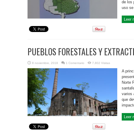
de los
uso se 
Leer 
PUEBLOS FORESTALES Y EXTRACT
8 noviembre, 2018
1 Comentario
7,802 Visitas
A princ
present
Norte F
santafe
varios
que de
impacto
Leer 