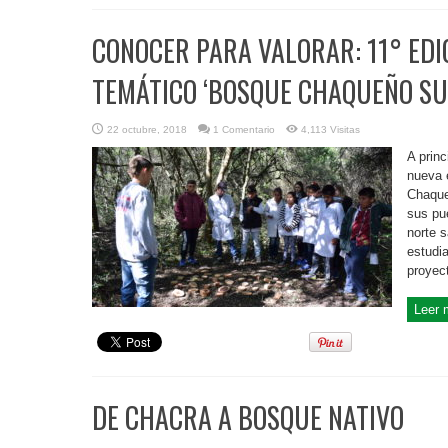
CONOCER PARA VALORAR: 11° EDI
TEMÁTICO ‘BOSQUE CHAQUEÑO SU
22 octubre, 2018
1 Comentario
4,113 Visitas
A princ
nueva 
Chaque
sus pu
norte 
estudi
proyect
Leer 
DE CHACRA A BOSQUE NATIVO