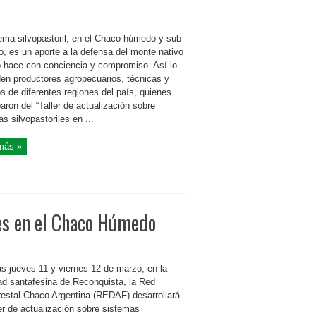
tema silvopastoril, en el Chaco húmedo y sub
, es un aporte a la defensa del monte nativo
lo hace con conciencia y compromiso. Así lo
den productores agropecuarios, técnicas y
s de diferentes regiones del país, quienes
paron del “Taller de actualización sobre
s silvopastoriles en ...
más »
les en el Chaco Húmedo
as jueves 11 y viernes 12 de marzo, en la
dad santafesina de Reconquista, la Red
restal Chaco Argentina (REDAF) desarrollará
ler de actualización sobre sistemas