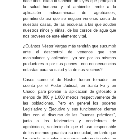
hace años dilata la sanción de leyes que protejan a
la salud humana y al ambiente frente a la
aplicación indiscriminada de agrotóxicos,
permitiendo así que se rieguen venenos cerca de
nuestras casas, de las escuelas a las que acuden
nuestros niños y niñas, de los cursos de agua que
nos proveen de este elemento vital.
¿Cuántos Néstor Vargas más tendrán que sucumbir
ante el descontrol de venenos que son
manipulados y aplicados –ya sea por los mismos
productores o por sus peones– con consecuencias
nefastas para su salud y la de sus vecinos?
Casos como el de Néstor fueron tomados en
cuenta por el Poder Judicial, en Santa Fe y en
Chaco, para prohibir la aplicación de glifosato a
menos de 800 y 1.000 metros respectivamente de
las poblaciones. Pero en general los poderes
Legislativo y Ejecutivo y sus funcionarios cierran
filas con el discurso de las “buenas prácticas”,
junto a los fabricantes y vendedores de
agrotóxicos, sosteniendo que el uso responsable
de los mismos garantiza su inocuidad, en tanto que
las prácticas suelen ser sumamente negligentes en