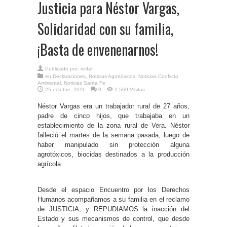
Justicia para Néstor Vargas,
Solidaridad con su familia,
¡Basta de envenenarnos!
Publicado por:
redaf
en
Declaraciones
,
Noticias Agrotóxicos
,
Noticias Conflicto
Ambiental
,
Noticias Santa Fe
25 octubre, 2011
0
2,569 Visitas
Néstor Vargas era un trabajador rural de 27 años,
padre de cinco hijos, que trabajaba en un
establecimiento de la zona rural de Vera. Néstor
falleció el martes de la semana pasada, luego de
haber manipulado sin protección alguna
agrotóxicos, biocidas destinados a la producción
agrícola.
Desde el espacio Encuentro por los Derechos
Humanos acompañamos a su familia en el reclamo
de JUSTICIA, y REPUDIAMOS la inacción del
Estado y sus mecanismos de control, que desde