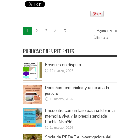
1
2
3
4
5
»
...
Página 1 di 10
Último »
PUBLICACIONES RECIENTES
Bosques en disputa.
19 marzo, 2026
Derechos territoriales y acceso a la
justicia
11 marzo, 2026
Encuentro comunitario para celebrar la
memoria viva y la preexistenciadel
Pueblo Nivaĉlé.
11 marzo, 2026
Socia de REDAF e investigadora del