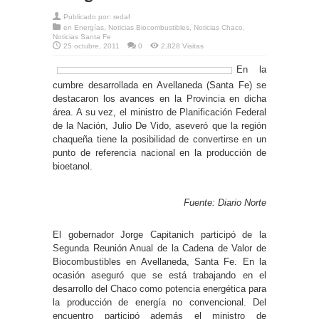
Publicado por:
redaf
en
Energías
,
Noticias Biocombustibles
,
Noticias Chaco
,
Noticias Santa Fe
25 octubre, 2011
0
2,828 Visitas
En la
cumbre desarrollada en Avellaneda (Santa Fe) se
destacaron los avances en la Provincia en dicha
área. A su vez, el ministro de Planificación Federal
de la Nación, Julio De Vido, aseveró que la región
chaqueña tiene la posibilidad de convertirse en un
punto de referencia nacional en la producción de
bioetanol.
Fuente: Diario Norte
El gobernador Jorge Capitanich participó de la
Segunda Reunión Anual de la Cadena de Valor de
Biocombustibles en Avellaneda, Santa Fe. En la
ocasión aseguró que se está trabajando en el
desarrollo del Chaco como potencia energética para
la producción de energía no convencional. Del
encuentro participó además el ministro de