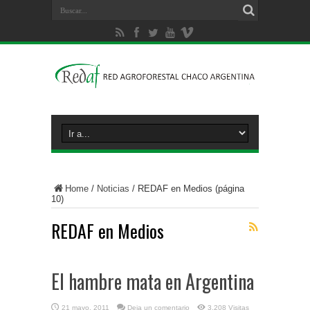
Home
/
Noticias
/
REDAF en Medios
(página
10)
REDAF en Medios
El hambre mata en Argentina
21 mayo, 2011
Deja un comentario
3,208 Visitas