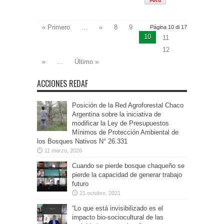
« Primero
...
«
8
9
Página 10 di 17
10
11
12
»
...
Último »
ACCIONES REDAF
Posición de la Red Agroforestal Chaco
Argentina sobre la iniciativa de
modificar la Ley de Presupuestos
Mínimos de Protección Ambiental de
los Bosques Nativos N° 26.331
11 marzo, 2026
Cuando se pierde bosque chaqueño se
pierde la capacidad de generar trabajo
futuro
21 octubre, 2021
“Lo que está invisibilizado es el
impacto bio-sociocultural de las