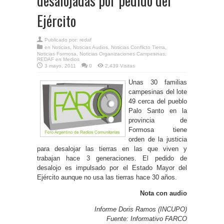
desalojadas por pedido del
Ejército
Publicado por:
redaf
en
Noticias
,
Noticias Audios
,
Noticias Conflicto Tierra
,
Noticias Formosa
,
Noticias Organizaciones Campesinas
,
REDAF en Medios
3 mayo, 2011
0
2,439 Visitas
Unas 30 familias
campesinas del lote
49 cerca del pueblo
Palo Santo en la
provincia de
Formosa tiene
orden de la justicia
para desalojar las tierras en las que viven y
trabajan hace 3 generaciones. El pedido de
desalojo es impulsado por el Estado Mayor del
Ejército aunque no usa las tierras hace 30 años.
Nota con audio
Informe Doris Ramos (INCUPO)
Fuente: Informativo FARCO