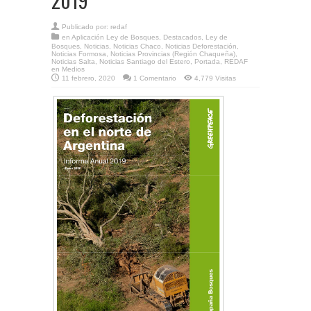
2019
Publicado por:
redaf
en
Aplicación Ley de Bosques
,
Destacados
,
Ley de
Bosques
,
Noticias
,
Noticias Chaco
,
Noticias Deforestación
,
Noticias Formosa
,
Noticias Provincias (Región Chaqueña)
,
Noticias Salta
,
Noticias Santiago del Estero
,
Portada
,
REDAF
en Medios
11 febrero, 2020
1 Comentario
4,779 Visitas