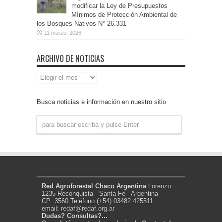
modificar la Ley de Presupuestos
Mínimos de Protección Ambiental de
los Bosques Nativos N° 26.331
11 marzo, 2026
ARCHIVO DE NOTICIAS
Archivo
de
Noticias
Busca noticias e información en nuestro sitio
Red Agroforestal Chaco Argentina
Lorenzo
1235 Reconquista - Santa Fe - Argentina
CP: 3560 Teléfono (+54) 03482 425511
email:
redaf@redaf.org.ar
Dudas? Consultas?...