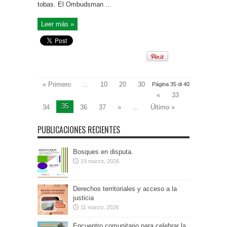
tobas. El Ombudsman ...
Leer más »
« Primero
...
10
20
30
Página 35 di 40
«
33
35
34
36
37
»
...
Último »
PUBLICACIONES RECIENTES
Bosques en disputa.
19 marzo, 2026
Derechos territoriales y acceso a la
justicia
11 marzo, 2026
Encuentro comunitario para celebrar la