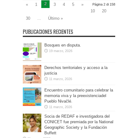
2
«
1
3
4
5
»
Página 2 di 158
10
20
30
...
Último »
PUBLICACIONES RECIENTES
Bosques en disputa.
19 marzo, 2026
Derechos territoriales y acceso a la
justicia
11 marzo, 2026
Encuentro comunitario para celebrar la
memoria viva y la preexistenciadel
Pueblo Nivaĉlé.
11 marzo, 2026
Socia de REDAF e investigadora del
CONICET fue premiada por la National
Geographic Society y la Fundación
Buffett