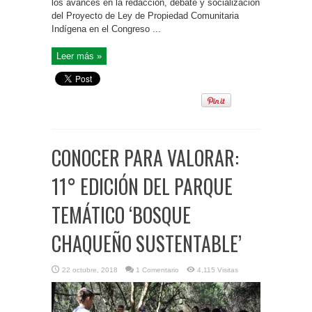
los avances en la redacción, debate y socialización
del Proyecto de Ley de Propiedad Comunitaria
Indígena en el Congreso ...
Leer más »
CONOCER PARA VALORAR:
11° EDICIÓN DEL PARQUE
TEMÁTICO ‘BOSQUE
CHAQUEÑO SUSTENTABLE’
22 octubre, 2018
1 Comentario
4,115 Visitas