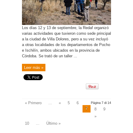
Los días 12 y 13 de septiembre, la Redaf organizó
varias actividades que tuvieron como sede principal
a la ciudad de Villa Dolores, pero a su vez incluyó
a otras localidades de los departamentos de Pocho
e Ischilín, ambos ubicados en la provincia de
Córdoba. Se trató de un taller ...
Leer más »
« Primero
...
«
5
6
Página 7 di 14
7
8
9
»
10
...
Último »