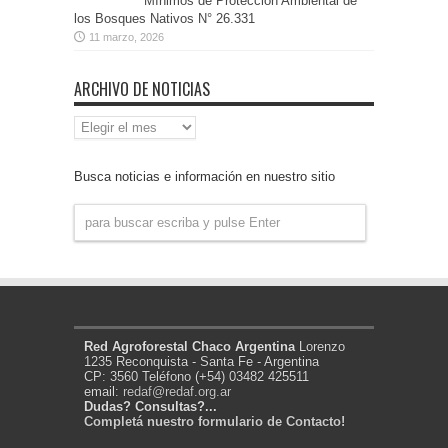
Mínimos de Protección Ambiental de
los Bosques Nativos N° 26.331
11 marzo, 2026
ARCHIVO DE NOTICIAS
Archivo
de
Noticias
Busca noticias e información en nuestro sitio
Red Agroforestal Chaco Argentina
Lorenzo
1235 Reconquista - Santa Fe - Argentina
CP: 3560 Teléfono (+54) 03482 425511
email:
redaf@redaf.org.ar
Dudas? Consultas?...
Completá nuestro formulario de Contacto!