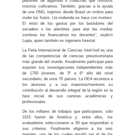
plantines de algarrobo o chauchas que nosotros
mismos cultivamos. También, gracias a la ayuda
de una ONG, trajimos desde Brasil un molino para
moler los frutos. Lla molienda se hace con mortero.
El resto de los gastos por los bastidores del
secadero o los alambres para atar las medias
sombras los financiamos los docentes”, explicó
Lupia, quien también es ingeniera forestal.
La Feria Internacional de Ciencias Intel-Isef es una
de las competencias de ciencias preuniversitaria
más grande del mundo. Anualmente participan para
exponer sus investigaciones independientes más
de 1700 jóvenes, de 3º a 6º año del nivel
secundario, de unos 70 países. La OEA reconoce a
los alumnos y a sus maestros/mentores su
contribución al desarrollo integral de la región en la
fase inicial de sus carreras académicas y
profesionales.
De los millares de trabajos que participaron, sólo
1015 fueron de América y, entre ellos, los
evaluadores seleccionaron a 50 que respondían a
sus criterios. Finalmente eligieron a los seis
mejores, uno de los cuales resultó ser el de los