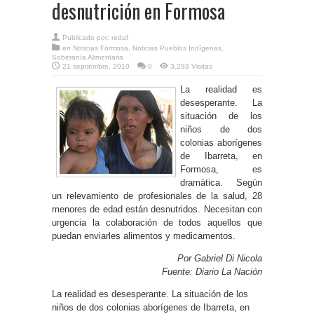
desnutrición en Formosa
Publicado por:
redaf
en
Noticias Formosa
,
Noticias Pueblos Indígenas
,
Soberanía Alimentaria
21 septiembre, 2010
0
3,293 Visitas
La realidad es
desesperante. La
situación de los
niños de dos
colonias aborígenes
de Ibarreta, en
Formosa, es
dramática. Según
un relevamiento de profesionales de la salud, 28
menores de edad están desnutridos. Necesitan con
urgencia la colaboración de todos aquellos que
puedan enviarles alimentos y medicamentos.
Por Gabriel Di Nicola
Fuente: Diario La Nación
La realidad es desesperante. La situación de los
niños de dos colonias aborígenes de Ibarreta, en