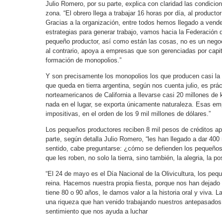
Julio Romero, por su parte, explica con claridad las condicio
zona. “El obrero llega a trabajar 16 horas por día, al producto
Gracias a la organización, entre todos hemos llegado a vende
estrategias para generar trabajo, vamos hacia la Federación
pequeño productor, así como están las cosas, no es un nego
al contrario, apoya a empresas que son gerenciadas por capit
formación de monopolios.”
Y son precisamente los monopolios los que producen casi la 
que queda en tierra argentina, según nos cuenta julio, es pr
norteamericanos de California a llevarse casi 20 millones de
nada en el lugar, se exporta únicamente naturaleza. Esas e
impositivas, en el orden de los 9 mil millones de dólares.”
Los pequeños productores reciben 8 mil pesos de créditos a
parte, según detalla Julio Romero, “les han llegado a dar 400 
sentido, cabe preguntarse: ¿cómo se defienden los pequeño
que les roben, no solo la tierra, sino también, la alegria, la po
“El 24 de mayo es el Día Nacional de la Olivicultura, los pe
reina. Hacemos nuestra propia fiesta, porque nos han dejado a
tiene 80 o 90 años, le damos valor a la historia oral y viva. La
una riqueza que han venido trabajando nuestros antepasados
sentimiento que nos ayuda a luchar