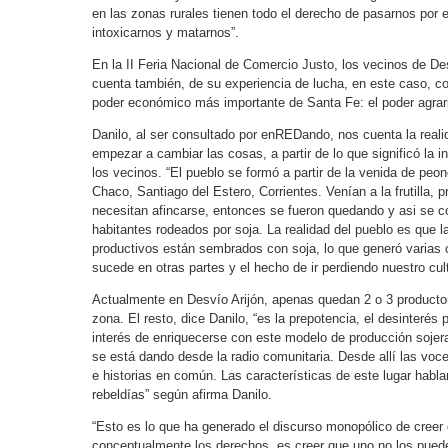
en las zonas rurales tienen todo el derecho de pasarnos por
intoxicarnos y matarnos”.
En la II Feria Nacional de Comercio Justo, los vecinos de Des
cuenta también, de su experiencia de lucha, en este caso, c
poder económico más importante de Santa Fe: el poder agrar
Danilo, al ser consultado por enREDando, nos cuenta la reali
empezar a cambiar las cosas, a partir de lo que significó la i
los vecinos. “El pueblo se formó a partir de la venida de peo
Chaco, Santiago del Estero, Corrientes. Venían a la frutilla, 
necesitan afincarse, entonces se fueron quedando y asi se 
habitantes rodeados por soja. La realidad del pueblo es que
productivos están sembrados con soja, lo que generó varias co
sucede en otras partes y el hecho de ir perdiendo nuestro cultiv
Actualmente en Desvío Arijón, apenas quedan 2 o 3 productores 
zona. El resto, dice Danilo, “es la prepotencia, el desinteré
interés de enriquecerse con este modelo de producción sojera
se está dando desde la radio comunitaria. Desde allí las voce
e historias en común. Las características de este lugar habl
rebeldías” según afirma Danilo.
“Esto es lo que ha generado el discurso monopólico de creer
conceptualmente los derechos, es creer que uno no los puede