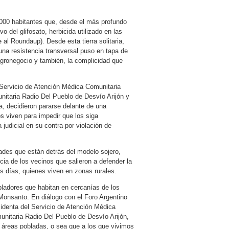
3000 habitantes que, desde el más profundo
 del glifosato, herbicida utilizado en las
l Roundaup). Desde esta tierra solitaria,
una resistencia transversal puso en tapa de
 agronegocio y también, la complicidad que
 Servicio de Atención Médica Comunitaria
nitaria Radio Del Pueblo de Desvío Arijón y
, decidieron pararse delante de una
os viven para impedir que los siga
udicial en su contra por violación de
dades que están detrás del modelo sojero,
ncia de los vecinos que salieron a defender la
os días, quienes viven en zonas rurales.
bladores que habitan en cercanías de los
Monsanto. En diálogo con el Foro Argentino
identa del Servicio de Atención Médica
nitaria Radio Del Pueblo de Desvío Arijón,
s áreas pobladas, o sea que a los que vivimos