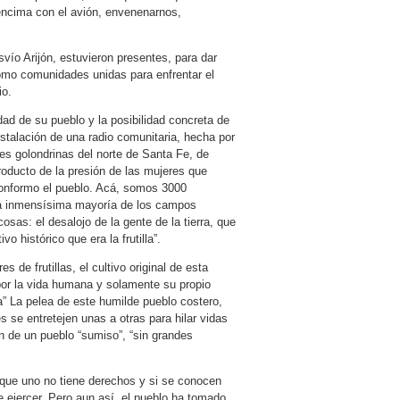
 encima con el avión, envenenarnos,
vío Arijón, estuvieron presentes, para dar
omo comunidades unidas para enfrentar el
io.
dad de su pueblo y la posibilidad concreta de
nstalación de una radio comunitaria, hecha por
nes golondrinas del norte de Santa Fe, de
producto de la presión de las mujeres que
conformo el pueblo. Acá, somos 3000
 la inmensísima mayoría de los campos
sas: el desalojo de la gente de la tierra, que
o histórico que era la frutilla”.
de frutillas, el cultivo original de esta
s por la vida humana y solamente su propio
” La pelea de este humilde pueblo costero,
s se entretejen unas a otras para hilar vidas
an de un pueblo “sumiso”, “sin grandes
 que uno no tiene derechos y si se conocen
 ejercer. Pero aun así, el pueblo ha tomado