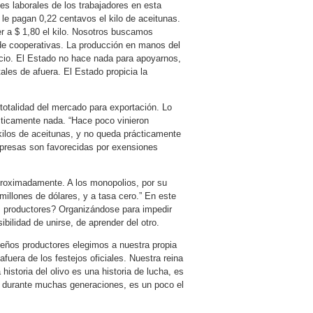
nes laborales de los trabajadores en esta
r le pagan 0,22 centavos el kilo de aceitunas.
r a $ 1,80 el kilo. Nosotros buscamos
 de cooperativas. La producción en manos del
cio. El Estado no hace nada para apoyarnos,
ales de afuera. El Estado propicia la
totalidad del mercado para exportación. Lo
ácticamente nada. “Hace poco vinieron
 kilos de aceitunas, y no queda prácticamente
mpresas son favorecidas por exensiones
proximadamente. A los monopolios, por su
millones de dólares, y a tasa cero.” En este
s productores? Organizándose para impedir
sibilidad de unirse, de aprender del otro.
queños productores elegimos a nuestra propia
fuera de los festejos oficiales. Nuestra reina
 historia del olivo es una historia de lucha, es
 durante muchas generaciones, es un poco el