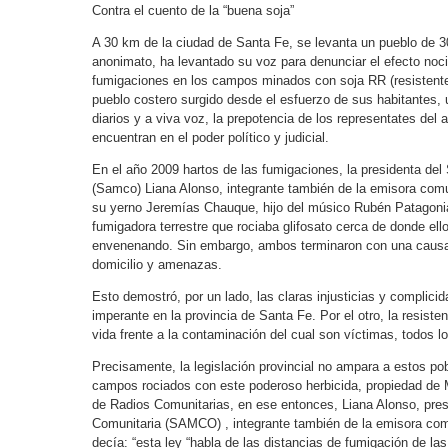
Contra el cuento de la “buena soja”
A 30 km de la ciudad de Santa Fe, se levanta un pueblo de 
anonimato, ha levantado su voz para denunciar el efecto nocivo
fumigaciones en los campos minados con soja RR (resistente a
pueblo costero surgido desde el esfuerzo de sus habitantes, 
diarios y a viva voz, la prepotencia de los representates del
encuentran en el poder político y judicial.
En el año 2009 hartos de las fumigaciones, la presidenta del
(Samco) Liana Alonso, integrante también de la emisora comu
su yerno Jeremías Chauque, hijo del músico Rubén Patagonia
fumigadora terrestre que rociaba glifosato cerca de donde ell
envenenando. Sin embargo, ambos terminaron con una causa j
domicilio y amenazas.
Esto demostró, por un lado, las claras injusticias y complici
imperante en la provincia de Santa Fe. Por el otro, la resiste
vida frente a la contaminación del cual son víctimas, todos l
Precisamente, la legislación provincial no ampara a estos po
campos rociados con este poderoso herbicida, propiedad de 
de Radios Comunitarias, en ese entonces, Liana Alonso, pres
Comunitaria (SAMCO) , integrante también de la emisora comu
decía: “esta ley “habla de las distancias de fumigación de la