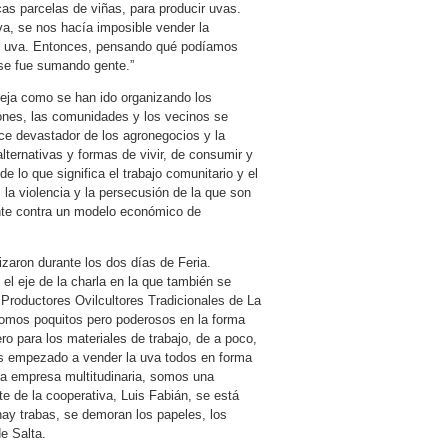
as parcelas de viñas, para producir uvas.
, se nos hacía imposible vender la
de uva. Entonces, pensando qué podíamos
 se fue sumando gente.”
fleja como se han ido organizando los
ones, las comunidades y los vecinos se
nce devastador de los agronegocios y la
ernativas y formas de vivir, de consumir y
e lo que significa el trabajo comunitario y el
, la violencia y la persecusión de la que son
nte contra un modelo económico de
izaron durante los dos días de Feria.
 el eje de la charla en la que también se
Productores Ovilcultores Tradicionales de La
“Somos poquitos pero poderosos en la forma
o para los materiales de trabajo, de a poco,
 empezado a vender la uva todos en forma
na empresa multitudinaria, somos una
te de la cooperativa, Luis Fabián, se está
hay trabas, se demoran los papeles, los
de Salta.