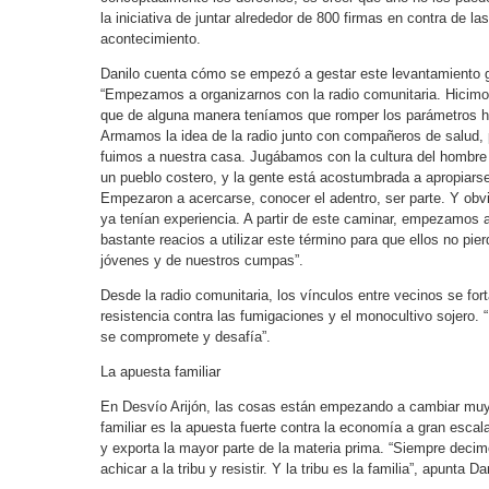
la iniciativa de juntar alrededor de 800 firmas en contra de l
acontecimiento.
Danilo cuenta cómo se empezó a gestar este levantamiento ge
“Empezamos a organizarnos con la radio comunitaria. Hicimo
que de alguna manera teníamos que romper los parámetros ha
Armamos la idea de la radio junto con compañeros de salud,
fuimos a nuestra casa. Jugábamos con la cultura del hombre 
un pueblo costero, y la gente está acostumbrada a apropiarse 
Empezaron a acercarse, conocer el adentro, ser parte. Y obv
ya tenían experiencia. A partir de este caminar, empezamos a
bastante reacios a utilizar este término para que ellos no pie
jóvenes y de nuestros cumpas”.
Desde la radio comunitaria, los vínculos entre vecinos se fort
resistencia contra las fumigaciones y el monocultivo sojero. “
se compromete y desafía”.
La apuesta familiar
En Desvío Arijón, las cosas están empezando a cambiar mu
familiar es la apuesta fuerte contra la economía a gran escal
y exporta la mayor parte de la materia prima. “Siempre decim
achicar a la tribu y resistir. Y la tribu es la familia”, apunta Da