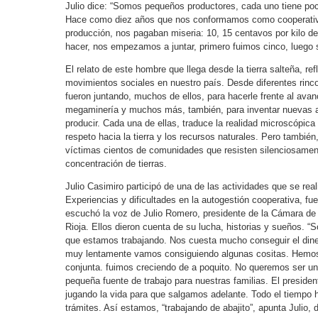
Julio dice: “Somos pequeños productores, cada uno tiene poc
Hace como diez años que nos conformamos como cooperativa
producción, nos pagaban miseria: 10, 15 centavos por kilo 
hacer, nos empezamos a juntar, primero fuimos cinco, luego
El relato de este hombre que llega desde la tierra salteña, re
movimientos sociales en nuestro país. Desde diferentes rinc
fueron juntando, muchos de ellos, para hacerle frente al ava
megaminería y muchos más, también, para inventar nuevas alt
producir. Cada una de ellas, traduce la realidad microscópica d
respeto hacia la tierra y los recursos naturales. Pero también
víctimas cientos de comunidades que resisten silenciosame
concentración de tierras.
Julio Casimiro participó de una de las actividades que se real
Experiencias y dificultades en la autogestión cooperativa, fue
escuchó la voz de Julio Romero, presidente de la Cámara de 
Rioja. Ellos dieron cuenta de su lucha, historias y sueños. 
que estamos trabajando. Nos cuesta mucho conseguir el diner
muy lentamente vamos consiguiendo algunas cositas. Hemos
conjunta. fuimos creciendo de a poquito. No queremos ser u
pequeña fuente de trabajo para nuestras familias. El presiden
jugando la vida para que salgamos adelante. Todo el tiempo 
trámites. Así estamos, “trabajando de abajito”, apunta Julio, 