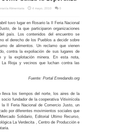
ranía Alimentaria
4 mayo, 2010
0
abril tuvo lugar en Rosario la II Feria Nacional
usto, de la que participaron organizaciones
del país. Los contenidos del encuentro se
mo el derecho de los Pueblos a decidir sobre
sumo de alimentos. Un reclamo que vienen
, contra la expoliación de sus lugares de
ón y la explotación minera. En esta nota,
 La Rioja y vecinos que luchan contra las
Fuente: Portal Enredando.org
leva los tiempos del norte, los aires de la
s socio fundador de la cooperativa Vitivinícola
e la II Feria Nacional de Comercio Justo, un
zado por diferentes movimientos sociales que
 Mercado Solidario, Editorial Ultimo Recurso,
lógica La Verdecita , Centro de Producción e
taria.