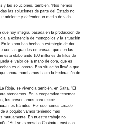
res y las soluciones, también. “Nos hemos
odas las soluciones de parte del Estado no
ir adelante y defender un medio de vida
 que hoy integra, basada en la producción de
ia la existencia de monopolios y la situación
 En la zona han hecho la estrategia de dar
aje con las grandes empresas, que son las
e está elaborando 100 millones de kilos de
 queda el valor de la mano de obra, que es
echan es al obrero. Esa situación llevó a que
o que ahora marchamos hacia la Federación de
La Rioja, se vivencia también, en Salta. “El
para atendernos. En la cooperativa tenemos
, los presentamos para recibir
emoran los trámites. Por eso hemos creado
o de a poquito vamos teniendo más
s mutuamente. En nuestro trabajo no
taño.” Así se expresaba Casimiro, casi con