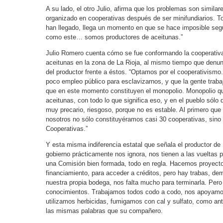
A su lado, el otro Julio, afirma que los problemas son simila
organizado en cooperativas después de ser minifundiarios. T
han llegado, llega un momento en que se hace imposible segu
como este… somos productores de aceitunas.”
Julio Romero cuenta cómo se fue conformando la cooperativa
aceitunas en la zona de La Rioja, al mismo tiempo que denunc
del productor frente a éstos. “Optamos por el cooperativismo.
poco empleo público para esclavizarnos, y que la gente trab
que en este momento constituyen el monopolio. Monopolio qu
aceitunas, con todo lo que significa eso, y en el pueblo sólo
muy precario, riesgoso, porque no es estable. Al primero que 
nosotros no sólo constituyéramos casi 30 cooperativas, sin
Cooperativas.”
Y esta misma indiferencia estatal que señala el productor de 
gobierno prácticamente nos ignora, nos tienen a las vueltas 
una Comisión bien formada, todo en regla. Hacemos proyectos
financiamiento, para acceder a créditos, pero hay trabas, d
nuestra propia bodega, nos falta mucho para terminarla. Per
conocimientos. Trabajamos todos codo a codo, nos apoyamo
utilizamos herbicidas, fumigamos con cal y sulfato, como an
las mismas palabras que su compañero.