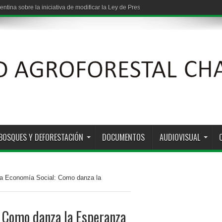
entina sobre la iniciativa de modificar la Ley de Presupuestos Mínimos de Protec
: vínculos entre grandes capitales y los estados provinciales
BOSQUES Y DEFORESTACIÓN
DOCUMENTOS
AUDIOVISUAL
la Economía Social: Como danza la
: Como danza la Esperanza