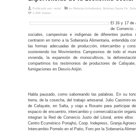
Publicado por:
redaf
en
Noticias Actividades
,
Noticias Santa Fe
,
Sobe
2,468 Visitas
El 16 y 17 de 
de Comercio J
sociales, campesinas e indígenas de diferentes puntos 
centraron en torno a la Soberanía Alimentaria, entendida co
las formas adecuadas de producción, intercambio y con
sosteniendo los Movimientos Campesinos de todo el mundo
vivienda, la expansión de monocultivos, la deforestaci
compartimos los testimonios de productores de Cafayate,
fumigaciones en Desvío Arijón.
Habla pausado, como saboreando las palabras. En su tono l
tierra, de la cosecha, del trabajo artesanal. Julio Casimiro e
de Cafayate, en Salta, y viajo a Rosario para participar d
espacio de encuentro, intercambio y comercialización organi
integran la Red de Comercio Justo del Litoral, entre ellos:
Centro Ecuménico Poriajhú, Coop. Indepress, Granja Agroeco
Intercambio Pomelo en el Patio, Foro por la Soberanía Alimen