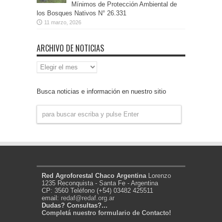
Mínimos de Protección Ambiental de
los Bosques Nativos N° 26.331
11 marzo, 2026
ARCHIVO DE NOTICIAS
Archivo
de
Noticias
Busca noticias e información en nuestro sitio
Red Agroforestal Chaco Argentina
Lorenzo
1235 Reconquista - Santa Fe - Argentina
CP: 3560 Teléfono (+54) 03482 425511
email:
redaf@redaf.org.ar
Dudas? Consultas?...
Completá nuestro formulario de Contacto!