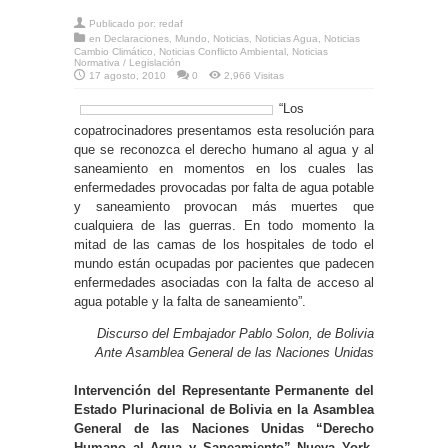
Publicado por:
redaf
en
Declaraciones
,
Mundo
,
Noticias
,
Noticias Agua
,
Noticias
Cambio Climático
,
Noticias Conflicto Ambiental
,
Noticias
Normativa / Legislación
17 agosto, 2010
0
2,966 Visitas
“Los
copatrocinadores presentamos esta resolución para
que se reconozca el derecho humano al agua y al
saneamiento en momentos en los cuales las
enfermedades provocadas por falta de agua potable
y saneamiento provocan más muertes que
cualquiera de las guerras. En todo momento la
mitad de las camas de los hospitales de todo el
mundo están ocupadas por pacientes que padecen
enfermedades asociadas con la falta de acceso al
agua potable y la falta de saneamiento”.
Discurso del Embajador Pablo Solon, de Bolivia
Ante Asamblea General de las Naciones Unidas
Intervención del Representante Permanente del
Estado Plurinacional de Bolivia en la Asamblea
General de las Naciones Unidas “Derecho
Humano al Agua y Saneamiento” Nueva York,