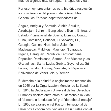
más de algunos días sin agua. “El agua es vida”.
Por eso hoy, presentamos esta histórica resolución
a consideración del plenario de la Asamblea
General los Estados copatrocinadores de:
Angola, Antigua y Barbuda, Arabia Saudita,
Azerbaijan, Bahrein, Bangladesh, Benin, Eritrea, el
Estado Plurinational de Bolivia, Burundi, Congo,
Cuba, Dominica, Ecuador, El Salvador, Fiji,
Georgia, Guinea, Haití, Islas Salomón,
Madagascar, Maldivas, Mauricio, Nicaragua,
Nigeria, Paraguay, República Centroafricana,
República Dominicana, Samoa, San Vicente y las
Granadinas, Santa Lucía, Serbia, Seychelles, Sri
Lanka, Tuvalu, Uruguay, Vanuatu, la República
Bolivariana de Venezuela, y Yemen.
El derecho a la salud fue originalmente reconocido
en 1946 por la Organización Mundial de la Salud.
En 1948 la Declaración Universal de los Derechos
Humanos declaró entre otros el “derecho a la vida”,
el “derecho a la educación” y el “derecho al trabajo”.
En 1966 se avanzó en el Pacto Internacional de
Derechos Económicos Sociales y Culturales con el