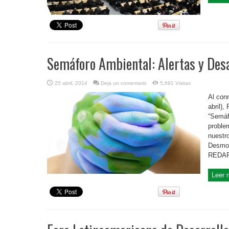
Semáforo Ambiental: Alertas y Desaf
25 abril, 2014
Deja un comentario
5,691 Visitas
Al con
abril),
“Semáf
proble
nuestr
Desmon
REDAF,
Leer 