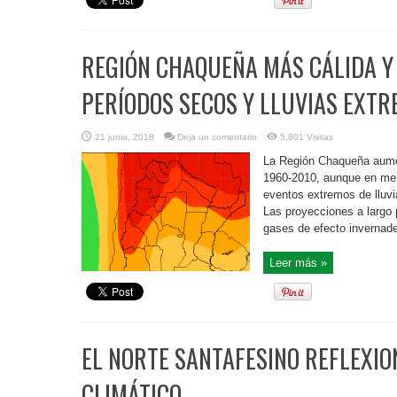
REGIÓN CHAQUEÑA MÁS CÁLIDA Y
PERÍODOS SECOS Y LLUVIAS EXT
21 junio, 2018
Deja un comentario
5,801 Visitas
La Región Chaqueña aumen
1960-2010, aunque en men
eventos extremos de lluvi
Las proyecciones a largo 
gases de efecto invernader
Leer más »
EL NORTE SANTAFESINO REFLEXI
CLIMÁTICO