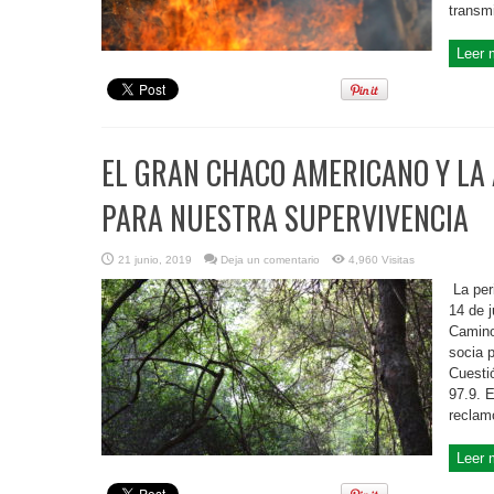
transm
Leer 
EL GRAN CHACO AMERICANO Y LA
PARA NUESTRA SUPERVIVENCIA
21 junio, 2019
Deja un comentario
4,960 Visitas
La per
14 de j
Camino
socia p
Cuesti
97.9. 
reclamo
Leer 