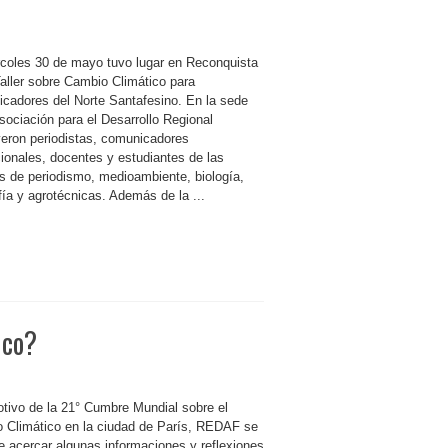
rcoles 30 de mayo tuvo lugar en Reconquista
Taller sobre Cambio Climático para
cadores del Norte Santafesino. En la sede
sociación para el Desarrollo Regional
yeron periodistas, comunicadores
cionales, docentes y estudiantes de las
as de periodismo, medioambiente, biología,
ía y agrotécnicas. Además de la ...
ico?
tivo de la 21° Cumbre Mundial sobre el
 Climático en la ciudad de París, REDAF se
e acercar algunas informaciones y reflexiones