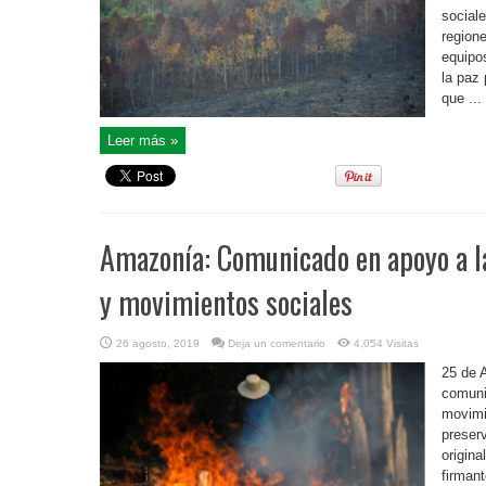
sociale
region
equipo
la paz
que ...
Leer más »
Amazonía: Comunicado en apoyo a 
y movimientos sociales
26 agosto, 2019
Deja un comentario
4,054 Visitas
25 de 
comuni
movimi
preser
origina
firman