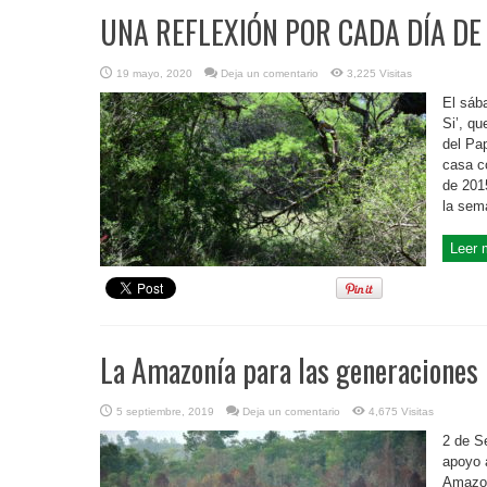
UNA REFLEXIÓN POR CADA DÍA DE 
19 mayo, 2020
Deja un comentario
3,225 Visitas
El sáb
Si’, qu
del Pa
casa c
de 201
la sema
Leer 
La Amazonía para las generaciones 
5 septiembre, 2019
Deja un comentario
4,675 Visitas
2 de S
apoyo 
Amazon