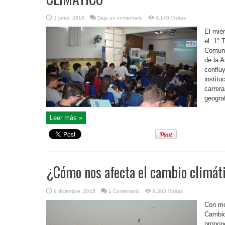
1 junio, 2018
Deja un comentario
4,140 Visitas
El mié
el 1° 
Comuni
de la A
conflu
institu
carrer
geograf
Leer más »
¿Cómo nos afecta el cambio climát
9 diciembre, 2015
1 Comentario
8,383 Visitas
Con mo
Cambio
propon