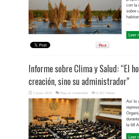
con la
sobre 
habitan
...
Leer 
Informe sobre Clima y Salud: “El ho
creación, sino su administrador”
1 junio, 2015
Deja un comentario
3,367 Visitas
Así lo 
repres
Organi
durante
la 68 
Leer 