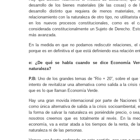
desarrollo de los bienes materiales (de las cosas) o d
desarrollo distinto que requiera de menos materiales
relacionamiento con la naturaleza de otro tipo, no utilitari
en los nuevos procesos constitucionales, como es el c
considerada constitucionalmente un Sujeto de Derecho. Esto 
más avanzada.
En la medida en que no podamos rediscutir relaciones, el 
porque es en definitiva el que está definiendo esa relación en
e: ¿De qué se habla cuando se dice Economía Verd
naturaleza?
P.B:
Uno de los grandes temas de “Río + 20”, sobre el qu
intento de revitalizar una alternativa como salida a la cris
que es lo que llaman Economía Verde.
Hay una gran movida internacional por parte de Naciones U
como única alternativa de salida a la crisis socioambiental,
la forma de salvar la naturaleza es poniéndole precio, o sea
nosotros creemos que es totalmente al revés. En la med
economía, va a estar atada a los tiempos de la renta, de l
naturaleza ni de las personas.