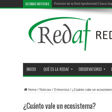
ULTIMAS NOTICIAS
Deforestación ilegal en la región chaqueña
INICIO
QUÉ ES LA REDAF
OBSERVATORIO
Home
/
Noticias
/
Entrevista
/
¿Cuánto vale un ecosiste
¿Cuánto vale un ecosistema?