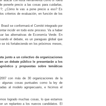
er atacar con esta herramienta como si fuera
e ponerle precio a las cosas para cuidarlas,
er?; ¿Cómo le vas a pone precio a eso? Es
os criterios de evaluación, en función de los
 Brasil se conformará el Comité integrado por
entar incidir en todo este proceso. Va a haber
ulsar las alternativas de Economía Verde. En
sando el debate, es un paraguas global que
 se irá fortaleciendo en los próximos meses,
sta junto a un colectivo de organizaciones
, en un debate público le presentarán a los
nóstico y propuestas sobre temáticas
 2007 con más de 30 organizaciones de la
de algunas cosas puntuales como la ley de
adas al modelo agropecuario, e hicimos el
hemos logrado muchas cosas, lo que estamos
cer un replanteo a los nuevos candidatos. El