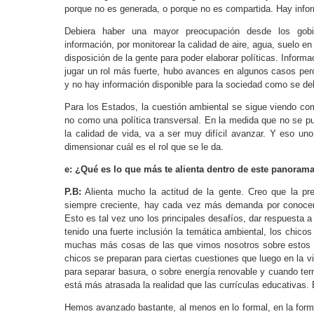
porque no es generada, o porque no es compartida. Hay infor
Debiera haber una mayor preocupación desde los gobie
información, por monitorear la calidad de aire, agua, suelo en 
disposición de la gente para poder elaborar políticas. Informa
jugar un rol más fuerte, hubo avances en algunos casos p
y no hay información disponible para la sociedad como se de
Para los Estados, la cuestión ambiental se sigue viendo co
no como una política transversal. En la medida que no se p
la calidad de vida, va a ser muy difícil avanzar. Y eso uno
dimensionar cuál es el rol que se le da.
e: ¿Qué es lo que más te alienta dentro de este panorama
P.B:
Alienta mucho la actitud de la gente. Creo que la p
siempre creciente, hay cada vez más demanda por conocer
Esto es tal vez uno los principales desafíos, dar respuesta 
tenido una fuerte inclusión la temática ambiental, los chico
muchas más cosas de las que vimos nosotros sobre estos t
chicos se preparan para ciertas cuestiones que luego en la v
para separar basura, o sobre energía renovable y cuando ter
está más atrasada la realidad que las currículas educativas.
Hemos avanzado bastante, al menos en lo formal, en la forma