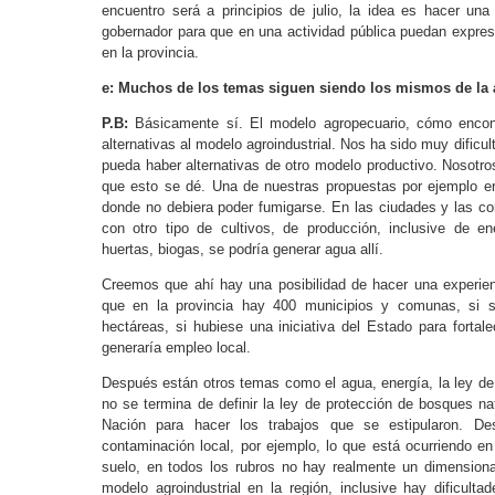
encuentro será a principios de julio, la idea es hacer una
gobernador para que en una actividad pública puedan expres
en la provincia.
e: Muchos de los temas siguen siendo los mismos de la 
P.B:
Básicamente sí. El modelo agropecuario, cómo encont
alternativas al modelo agroindustrial. Nos ha sido muy dific
pueda haber alternativas de otro modelo productivo. Nosot
que esto se dé. Una de nuestras propuestas por ejemplo er
donde no debiera poder fumigarse. En las ciudades y las c
con otro tipo de cultivos, de producción, inclusive de en
huertas, biogas, se podría generar agua allí.
Creemos que ahí hay una posibilidad de hacer una experie
que en la provincia hay 400 municipios y comunas, si 
hectáreas, si hubiese una iniciativa del Estado para fort
generaría empleo local.
Después están otros temas como el agua, energía, la ley 
no se termina de definir la ley de protección de bosques na
Nación para hacer los trabajos que se estipularon. D
contaminación local, por ejemplo, lo que está ocurriendo en 
suelo, en todos los rubros no hay realmente un dimension
modelo agroindustrial en la región, inclusive hay dificulta