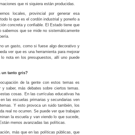
maciones que ni siquiera están producidas.
rnos locales, provincial por generar esa
todo lo que es el cordón industrial y ponerlo a
ción concreta y confiable. El Estado tiene que
ero sabemos que se mide no sistemáticamente
bería.
mo un gasto, como si fuese algo decorativo y
ueda ver que es una herramienta para mejorar
 lo nota en los presupuestos, allí uno puede
 un tanto gris?
reocupación de la gente con estos temas es
 y saber, más debates sobre ciertos temas.
a estas cosas. En las currículas educativas ha
s en las escuelas primarias y secundarias ven
emas. Y esto provoca un ruido también, los
ida real no ocurren. Se puede ver que trabajan
minan la escuela y van viendo lo que sucede,
 Están menos avanzadas las políticas.
ción, más que en las políticas públicas, que