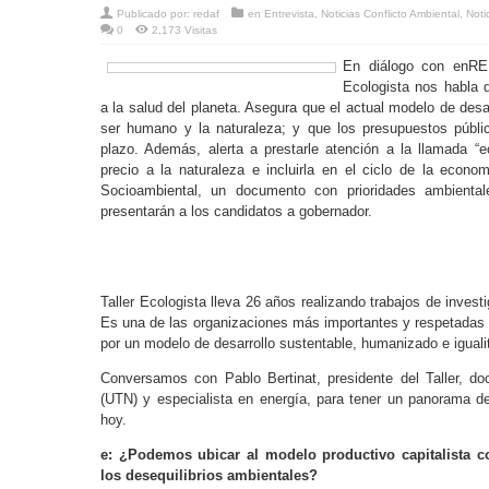
Publicado por:
redaf
en
Entrevista
,
Noticias Conflicto Ambiental
,
Noti
0
2,173 Visitas
En diálogo con enRED
Ecologista nos habla d
a la salud del planeta. Asegura que el actual modelo de desa
ser humano y la naturaleza; y que los presupuestos públic
plazo. Además, alerta a prestarle atención a la llamada 
precio a la naturaleza e incluirla en el ciclo de la econo
Socioambiental, un documento con prioridades ambienta
presentarán a los candidatos a gobernador.
Taller Ecologista lleva 26 años realizando trabajos de invest
Es una de las organizaciones más importantes y respetadas 
por un modelo de desarrollo sustentable, humanizado e igualit
Conversamos con Pablo Bertinat, presidente del Taller, do
(UTN) y especialista en energía, para tener un panorama d
hoy.
e: ¿Podemos ubicar al modelo productivo capitalista 
los desequilibrios ambientales?