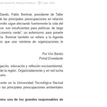
cias Santa Fe
,
Políticas Públicas
7 julio, 2011
ando, Pablo Bertinat, presidente de Taller
e las principales preocupaciones en relación
rrollo sigue afectando fuertemente la vida del
os son insuficientes para políticas de largo
“economía verde”, un eufemismo para ponerle
mía. Bertinat también se refiere a la Agenda
les que una veintena de organizaciones le
Por Vivi Benito
Portal Enredando
igación, educación y reflexión socioambiental.
de la región. Organizadamente y en red lucha
ario.
cente en la Universidad Tecnológica Nacioal
e las principales preocupaciones ambientales
como uno de los grandes responsables de