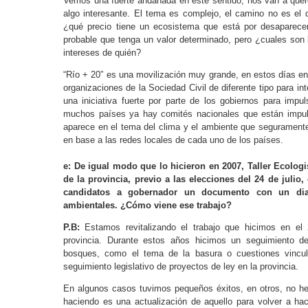
Vemos una fuerte andanada en este sentido, nos van a quer
algo interesante. El tema es complejo, el camino no es el d
¿qué precio tiene un ecosistema que está por desaparec
probable que tenga un valor determinado, pero ¿cuales son l
intereses de quién?
“Río + 20” es una movilización muy grande, en estos días en
organizaciones de la Sociedad Civil de diferente tipo para int
una iniciativa fuerte por parte de los gobiernos para imp
muchos países ya hay comités nacionales que están impul
aparece en el tema del clima y el ambiente que seguramente
en base a las redes locales de cada uno de los países.
e: De igual modo que lo hicieron en 2007, Taller Ecologi
de la provincia, previo a las elecciones del 24 de julio
candidatos a gobernador un documento con un diag
ambientales. ¿Cómo viene ese trabajo?
P.B:
Estamos revitalizando el trabajo que hicimos en el
provincia. Durante estos años hicimos un seguimiento 
bosques, como el tema de la basura o cuestiones vincul
seguimiento legislativo de proyectos de ley en la provincia.
En algunos casos tuvimos pequeños éxitos, en otros, no 
haciendo es una actualización de aquello para volver a ha