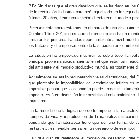
P.B:
Sin dudas que el gran deterioro que se ha dado en los 
de la revolución industrial para acá, agudizado en la segund
últimos 20 años, tiene una relación directa con el modelo pro
Precisamente ahora estamos en el marco de una discusión muy
Cumbre “Río + 20”, que es la reedición de lo que fue la reuni
firmaron los primeros tratados sobre ambiente a nivel mundia
los tratados y el empeoramiento de la situación en el ambient
La situación ha empeorado muchísimo, sobre todo, la reali
principal problema socioambiental en el que estamos metidos,
del ambiente y el modelo productivo mundial es totalmente di
Actualmente se están recuperando viejas discusiones, del
que planteaba la imposibilidad del crecimiento infinito en 
imposible pensar que la economía puede crecer infinitamente
impacto. Está en discusión la imposibilidad del capitalismo 
más claro.
En la medida que la lógica que se le impone a la naturaleza 
tiempos de vida y reproducción de la naturaleza, imponiénd
pensando que la naturaleza tiene que ser una forma de ca
rentas, etc, es inviable pensar en un desarrollo de ese tipo.
Hay que discutir realmente el modelo de desarrollo, qué 