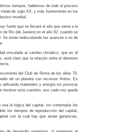
últimos tiempos, hablemos de todo el proceso
a mitad de siglo XX, y más fuertemente en los
ductivo mundial.
 fuerte que se llevará el año que viene a la
ón de Río (de Janeiro) en el año 92, cuando se
l. Se están rediscutiendo los avances o no de
e.
dad vinculada al cambio climático, que es el
 está claro que la relación entre el deterioro
recta.
 Documento del Club de Roma de los años 70,
medio de un planeta con recursos finitos. Es
 utilizando materiales y energía sin provocar
de resolver esta cuestión, eso cada vez queda
sea la lógica del capital, sin contemplar los
ole los tiempos de reproducción del capital,
pital con la cual hay que atraer ganancias,
tipo de desarrollo queremos, si queremos el