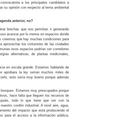
 convocatoria a los principales candidatos a
ar su opinión con respecto al tema ambiental
agenda anterior, no?
rar brechas que nos permitan ir generando
ultoso avanzar por lo menos en espacios donde
ros creemos que hay muchas condiciones para
a aprovechar los cinturones de las ciudades
omunas esos espacios podrían ser corredores
ergías alternativas, de plantas medicinales,
ncia en escala grande. Estamos hablando de
se aprobara la ley serían muchos miles de
alecerlo, esto sería muy bueno porque además
de bosques. Estamos muy preocupados porque
tivos, hace falta que lleguen los recursos de
espués, todo lo que tiene que ver con la
nuestro cordón industrial. A nivel aire, agua,
amiento del impacto que está produciendo el
des para el acceso a la información pública,