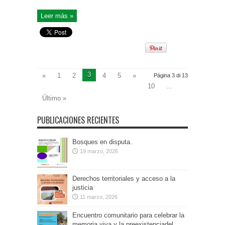
Leer más »
3
«
1
2
4
5
»
Página 3 di 13
10
...
Último »
PUBLICACIONES RECIENTES
Bosques en disputa.
19 marzo, 2026
Derechos territoriales y acceso a la
justicia
11 marzo, 2026
Encuentro comunitario para celebrar la
memoria viva y la preexistenciadel