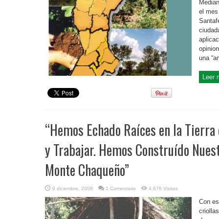
Median
el mes
Santafe
ciudada
aplica
opinio
una “am
Leer 
“Hemos Echado Raíces en la Tierra 
y Trabajar. Hemos Construído Nuest
Monte Chaqueño”
9 diciembre, 2008
1 Comentario
4,676 Visitas
Con es
criolla