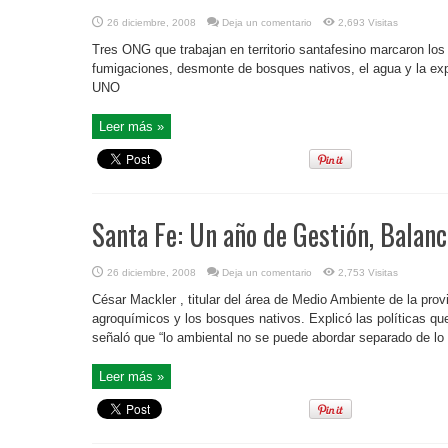
26 diciembre, 2008
Deja un comentario
2,693 Visitas
Tres ONG que trabajan en territorio santafesino marcaron los
fumigaciones, desmonte de bosques nativos, el agua y la exp
UNO
Leer más »
Santa Fe: Un año de Gestión, Balan
26 diciembre, 2008
Deja un comentario
2,753 Visitas
César Mackler , titular del área de Medio Ambiente de la prov
agroquímicos y los bosques nativos. Explicó las políticas q
señaló que “lo ambiental no se puede abordar separado de lo so
Leer más »