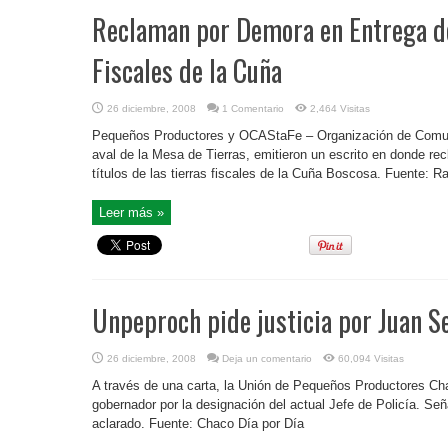
Reclaman por Demora en Entrega de
Fiscales de la Cuña
26 diciembre, 2008
1 Comentario
2,464 Visitas
Pequeños Productores y OCAStaFe – Organización de Comuni
aval de la Mesa de Tierras, emitieron un escrito en donde re
títulos de las tierras fiscales de la Cuña Boscosa. Fuente: 
Leer más »
Unpeproch pide justicia por Juan S
26 diciembre, 2008
Deja un comentario
60,094 Visitas
A través de una carta, la Unión de Pequeños Productores Ch
gobernador por la designación del actual Jefe de Policía. Señ
aclarado. Fuente: Chaco Día por Día