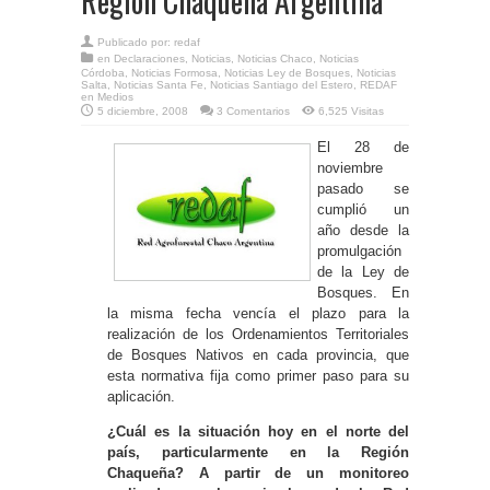
Región Chaqueña Argentina
Publicado por:
redaf
en
Declaraciones
,
Noticias
,
Noticias Chaco
,
Noticias
Córdoba
,
Noticias Formosa
,
Noticias Ley de Bosques
,
Noticias
Salta
,
Noticias Santa Fe
,
Noticias Santiago del Estero
,
REDAF
en Medios
5 diciembre, 2008
3 Comentarios
6,525 Visitas
El 28 de
noviembre
pasado se
cumplió un
año desde la
promulgación
de la Ley de
Bosques. En
la misma fecha vencía el plazo para la
realización de los Ordenamientos Territoriales
de Bosques Nativos en cada provincia, que
esta normativa fija como primer paso para su
aplicación.
¿Cuál es la situación hoy en el norte del
país, particularmente en la Región
Chaqueña? A partir de un monitoreo