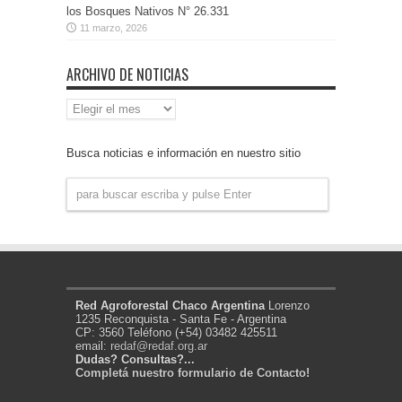
los Bosques Nativos N° 26.331
11 marzo, 2026
ARCHIVO DE NOTICIAS
Archivo
de
Noticias
Busca noticias e información en nuestro sitio
Red Agroforestal Chaco Argentina
Lorenzo
1235 Reconquista - Santa Fe - Argentina
CP: 3560 Teléfono (+54) 03482 425511
email:
redaf@redaf.org.ar
Dudas? Consultas?...
Completá nuestro formulario de Contacto!