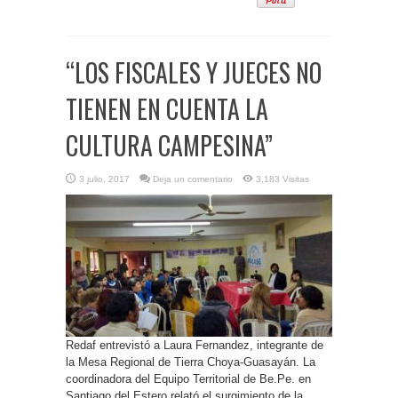
“LOS FISCALES Y JUECES NO
TIENEN EN CUENTA LA
CULTURA CAMPESINA”
3 julio, 2017
Deja un comentario
3,183 Visitas
Redaf entrevistó a Laura Fernandez, integrante de
la Mesa Regional de Tierra Choya-Guasayán. La
coordinadora del Equipo Territorial de Be.Pe. en
Santiago del Estero relató el surgimiento de la