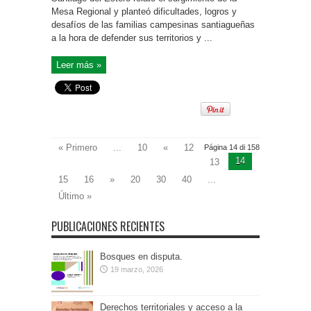
Mesa Regional y planteó dificultades, logros y
desafíos de las familias campesinas santiagueñas
a la hora de defender sus territorios y ...
Leer más »
« Primero
...
10
«
12
Página 14 di 158
14
13
15
16
»
20
30
40
...
Último »
PUBLICACIONES RECIENTES
Bosques en disputa.
19 marzo, 2026
Derechos territoriales y acceso a la