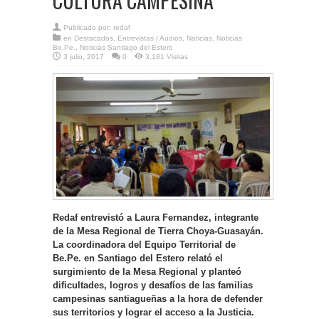
CULTURA CAMPESINA”
Publicado por:
redaf
en
Destacados
,
Entrevistas / Audios
,
Noticias
,
Noticias
Be.Pe.
,
Noticias Santiago del Estero
3 julio, 2017
0
3,181 Visitas
Redaf entrevistó a Laura Fernandez, integrante
de la Mesa Regional de Tierra Choya-Guasayán.
La coordinadora del Equipo Territorial de
Be.Pe. en Santiago del Estero relató el
surgimiento de la Mesa Regional y planteó
dificultades, logros y desafíos de las familias
campesinas santiagueñas a la hora de defender
sus territorios y lograr el acceso a la Justicia.