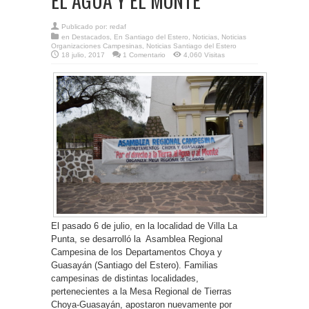
EL AGUA Y EL MONTE
Publicado por:
redaf
en
Destacados
,
En Santiago del Estero
,
Noticias
,
Noticias
Organizaciones Campesinas
,
Noticias Santiago del Estero
18 julio, 2017
1 Comentario
4,060 Visitas
El pasado 6 de julio, en la localidad de Villa La
Punta, se desarrolló la Asamblea Regional
Campesina de los Departamentos Choya y
Guasayán (Santiago del Estero). Familias
campesinas de distintas localidades,
pertenecientes a la Mesa Regional de Tierras
Choya-Guasayán, apostaron nuevamente por