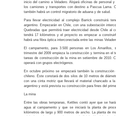
inicio del camino a Veladero. Alojará oficinas de personal 
los camiones y transportes con destino a Pascua Lama. Co
también habrá un control migratorio de aduana y de salud.
Para llevar electricidad al complejo Barrick construirá ten
argentino. Empezarán en Chile, con una subestación interco
Quebradas que permitirá traer electricidad desde Chile al 
tendrá 17 kilómetros y el proyecto es empezar a construir
habrá una fibra óptica interconectada entre las minas Velade
El campamento, para 3.500 personas en Los Amarillos, se
trimestre del 2009 empieza la construcción y termina en el te
tareas de construcción de la mina en setiembre de 2010. C
operará con grupos electrógenos.
En octubre próximo se empezará también la construcción d
chileno. Éste constará de dos silos de 10 metros de diáme
con una cinta motriz que llevará el material chancado a l
argentino y está prevista su construcción para fines del prime
La mina
Entre las obras tempranas, Kettles contó ayer que se hará
agua al campamento y que se iniciará la planta de proc
kilómetros de largo y 900 metros de ancho. La planta de mol