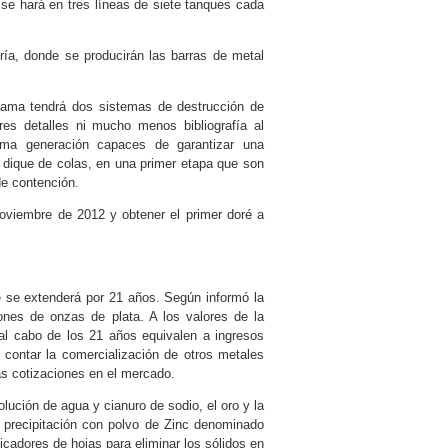
l se hará en tres líneas de siete tanques cada
ería, donde se producirán las barras de metal
Lama tendrá dos sistemas de destrucción de
res detalles ni mucho menos bibliografía al
ima generación capaces de garantizar una
l dique de colas, en una primer etapa que son
de contención.
oviembre de 2012 y obtener el primer doré a
ue se extenderá por 21 años. Según informó la
ones de onzas de plata. A los valores de la
al cabo de los 21 años equivalen a ingresos
 contar la comercialización de otros metales
as cotizaciones en el mercado.
solución de agua y cianuro de sodio, el oro y la
 precipitación con polvo de Zinc denominado
rificadores de hojas para eliminar los sólidos en