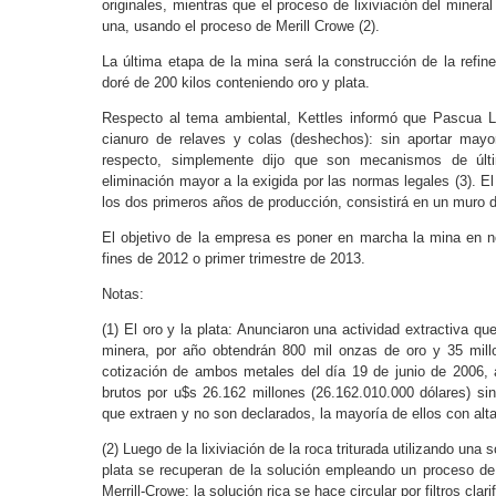
originales, mientras que el proceso de lixiviación del minera
una, usando el proceso de Merill Crowe (2).
La última etapa de la mina será la construcción de la refin
doré de 200 kilos conteniendo oro y plata.
Respecto al tema ambiental, Kettles informó que Pascua 
cianuro de relaves y colas (deshechos): sin aportar mayo
respecto, simplemente dijo que son mecanismos de últ
eliminación mayor a la exigida por las normas legales (3). E
los dos primeros años de producción, consistirá en un muro 
El objetivo de la empresa es poner en marcha la mina en n
fines de 2012 o primer trimestre de 2013.
Notas:
(1) El oro y la plata: Anunciaron una actividad extractiva q
minera, por año obtendrán 800 mil onzas de oro y 35 mill
cotización de ambos metales del día 19 de junio de 2006, 
brutos por u$s 26.162 millones (26.162.010.000 dólares) sin
que extraen y no son declarados, la mayoría de ellos con alt
(2) Luego de la lixiviación de la roca triturada utilizando una 
plata se recuperan de la solución empleando un proceso de
Merrill-Crowe; la solución rica se hace circular por filtros cla