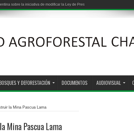
entina sobre la iniciativa de modificar la Ley de Presupuestos Mínimos de Protec
: vínculos entre grandes capitales y los estados provinciales
BOSQUES Y DEFORESTACIÓN
DOCUMENTOS
AUDIOVISUAL
truir la Mina Pascua Lama
 la Mina Pascua Lama