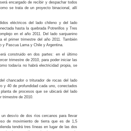
y será encargado de recibir y despachar todos
mo se trata de un proyecto binacional, allí
didos eléctricos del lado chileno y del lado
nectada hasta la quebrada Potrerillos y Tres
complejo en el año 2011. Del lado sanjuanino
la el primer trimestre del año 2011. También
ro y Pascua Lama y Chile y Argentina.
rá construido en dos partes: en el último
rcer trimestre de 2010, para poder iniciar las
omo todavía no habrá electricidad propia, se
el chancador o triturador de rocas del lado
tro y 40 de profundidad cada uno, conectados
a planta de procesos que se ubicará del lado
r trimestre de 2010.
 un desvío de dos ríos cercanos para llevar
eso de movimiento de tierra que es de 1,5
ienda tendrá tres líneas en lugar de las dos