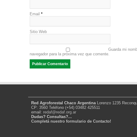
Email
*
Sitio Web
Guarda mi nombr
navegador para la próxima vez que comente.
Red Agroforestal Chaco Argentina
Lorenzo 1235 Reconqui
CP: 3560 Teléfono (+54) 03482 425511
email:
redaf@redaf.org.ar
Dudas? Consultas?...
Completá nuestro formulario de Contacto!