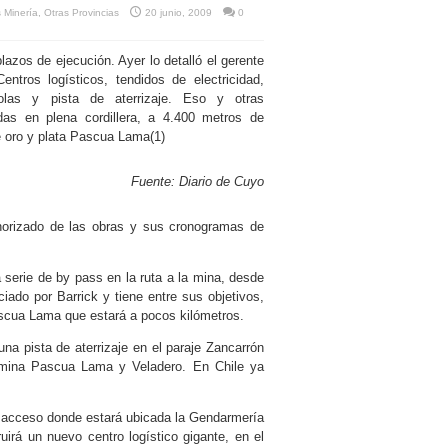
s Minería
,
Otras Provincias
20 junio, 2009
0
azos de ejecución. Ayer lo detalló el gerente
entros logísticos, tendidos de electricidad,
las y pista de aterrizaje. Eso y otras
ídas en plena cordillera, a 4.400 metros de
de oro y plata Pascua Lama(1)
Fuente: Diario de Cuyo
enorizado de las obras y sus cronogramas de
serie de by pass en la ruta a la mina, desde
ciado por Barrick y tiene entre sus objetivos,
ascua Lama que estará a pocos kilómetros.
una pista de aterrizaje en el paraje Zancarrón
la mina Pascua Lama y Veladero. En Chile ya
 y acceso donde estará ubicada la Gendarmería
irá un nuevo centro logístico gigante, en el