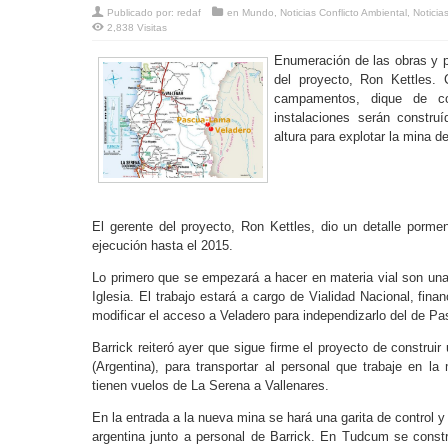
Publicado por:
redaf
en
Mundo
,
Noticias Conflicto Ambiental
,
Noticia
2,838 Visitas
Enumeración de las obras y pl
del proyecto, Ron Kettles. C
campamentos, dique de co
instalaciones serán constru
altura para explotar la mina 
El gerente del proyecto, Ron Kettles, dio un detalle porm
ejecución hasta el 2015.
Lo primero que se empezará a hacer en materia vial son una 
Iglesia. El trabajo estará a cargo de Vialidad Nacional, finan
modificar el acceso a Veladero para independizarlo del de P
Barrick reiteró ayer que sigue firme el proyecto de construir 
(Argentina), para transportar al personal que trabaje en 
tienen vuelos de La Serena a Vallenares.
En la entrada a la nueva mina se hará una garita de control
argentina junto a personal de Barrick. En Tudcum se constru