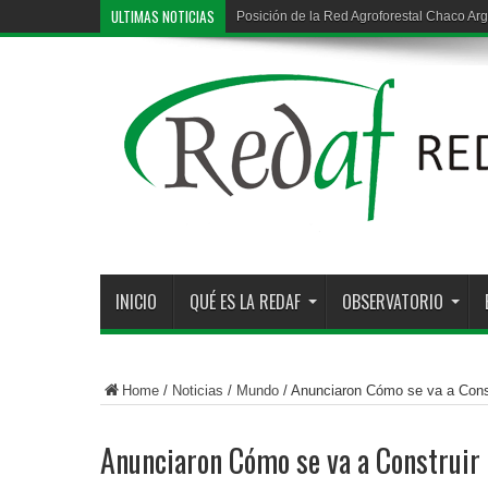
ULTIMAS NOTICIAS
Posición de la Red Agroforestal Chaco Arg
Deforestación ilegal en la región chaqueña
INICIO
QUÉ ES LA REDAF
OBSERVATORIO
Home
/
Noticias
/
Mundo
/
Anunciaron Cómo se va a Cons
Anunciaron Cómo se va a Construir