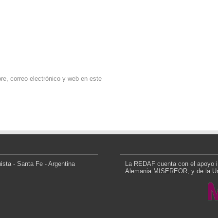
e, correo electrónico y web en este
sta - Santa Fe - Argentina
La REDAF cuenta con el apoyo in
Alemania MISEREOR, y de la Uni