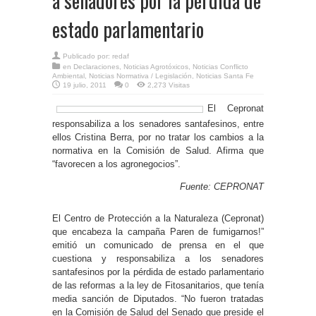
a senadores por la pérdida de
estado parlamentario
Publicado por:
redaf
en
Declaraciones
,
Noticias Agrotóxicos
,
Noticias Conflicto
Ambiental
,
Noticias Normativa / Legislación
,
Noticias Santa Fe
19 julio, 2011
0
2,273 Visitas
El Cepronat
responsabiliza a los senadores santafesinos, entre
ellos Cristina Berra, por no tratar los cambios a la
normativa en la Comisión de Salud. Afirma que
“favorecen a los agronegocios”.
Fuente: CEPRONAT
El Centro de Protección a la Naturaleza (Cepronat)
que encabeza la campaña Paren de fumigarnos!”
emitió un comunicado de prensa en el que
cuestiona y responsabiliza a los senadores
santafesinos por la pérdida de estado parlamentario
de las reformas a la ley de Fitosanitarios, que tenía
media sanción de Diputados. “No fueron tratadas
en la Comisión de Salud del Senado que preside el