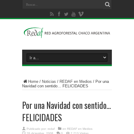
Home
/
Noticias
/
REDAF en Medios
/
Por una
Navidad con sentido… FELICIDADES
Por una Navidad con sentido…
FELICIDADES
Publicado por:
redaf
en
REDAF en Medios
26 diciembre, 2008
0
2,213 Visitas