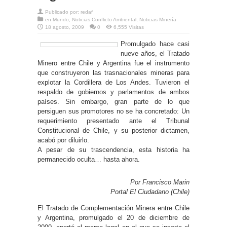
Publicado por:
redaf
en
Mundo
,
Noticias Conflicto Ambiental
,
Noticias Minería
18 agosto, 2009
0
6,555 Visitas
Promulgado hace casi
nueve años, el Tratado
Minero entre Chile y Argentina fue el instrumento
que construyeron las trasnacionales mineras para
explotar la Cordillera de Los Andes. Tuvieron el
respaldo de gobiernos y parlamentos de ambos
países. Sin embargo, gran parte de lo que
persiguen sus promotores no se ha concretado: Un
requerimiento presentado ante el Tribunal
Constitucional de Chile, y su posterior dictamen,
acabó por diluirlo.
A pesar de su trascendencia, esta historia ha
permanecido oculta… hasta ahora.
Por Francisco Marin
Portal El Ciudadano (Chile)
El Tratado de Complementación Minera entre Chile
y Argentina, promulgado el 20 de diciembre de