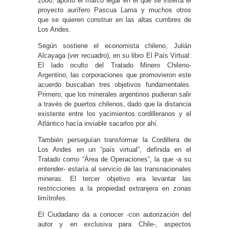
2000, aportó el marco legal en el que se inserta el
proyecto aurífero Pascua Lama y muchos otros
que se quieren construir en las altas cumbres de
Los Andes.
Según sostiene el economista chileno, Julián
Alcayaga (ver recuadro), en su libro El País Virtual:
El lado oculto del Tratado Minero Chileno-
Argentino, las corporaciones que promovieron este
acuerdo buscaban tres objetivos fundamentales.
Primero, que los minerales argentinos pudieran salir
a través de puertos chilenos, dado que la distancia
existente entre los yacimientos cordilleranos y el
Atlántico hacía inviable sacarlos por ahí.
También perseguían transformar la Cordillera de
Los Andes en un “país virtual”, definida en el
Tratado como “Área de Operaciones”, la que -a su
entender- estaría al servicio de las transnacionales
mineras. El tercer objetivo era levantar las
restricciones a la propiedad extranjera en zonas
limítrofes.
El Ciudadano da a conocer -con autorización del
autor y en exclusiva para Chile-, aspectos