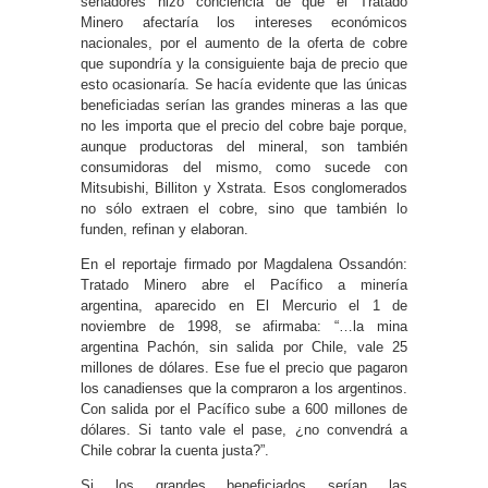
senadores hizo conciencia de que el Tratado
Minero afectaría los intereses económicos
nacionales, por el aumento de la oferta de cobre
que supondría y la consiguiente baja de precio que
esto ocasionaría. Se hacía evidente que las únicas
beneficiadas serían las grandes mineras a las que
no les importa que el precio del cobre baje porque,
aunque productoras del mineral, son también
consumidoras del mismo, como sucede con
Mitsubishi, Billiton y Xstrata. Esos conglomerados
no sólo extraen el cobre, sino que también lo
funden, refinan y elaboran.
En el reportaje firmado por Magdalena Ossandón:
Tratado Minero abre el Pacífico a minería
argentina, aparecido en El Mercurio el 1 de
noviembre de 1998, se afirmaba: “…la mina
argentina Pachón, sin salida por Chile, vale 25
millones de dólares. Ese fue el precio que pagaron
los canadienses que la compraron a los argentinos.
Con salida por el Pacífico sube a 600 millones de
dólares. Si tanto vale el pase, ¿no convendrá a
Chile cobrar la cuenta justa?”.
Si los grandes beneficiados serían las