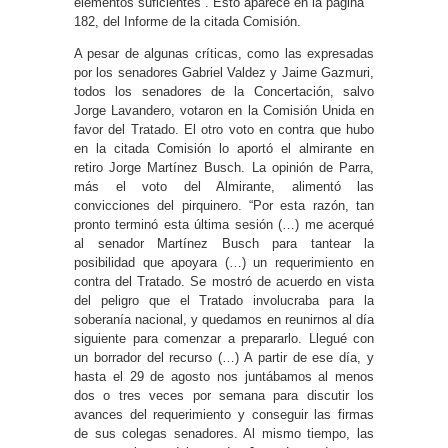
elementos suficientes”. Esto aparece en la página
182, del Informe de la citada Comisión.
A pesar de algunas críticas, como las expresadas
por los senadores Gabriel Valdez y Jaime Gazmuri,
todos los senadores de la Concertación, salvo
Jorge Lavandero, votaron en la Comisión Unida en
favor del Tratado. El otro voto en contra que hubo
en la citada Comisión lo aportó el almirante en
retiro Jorge Martínez Busch. La opinión de Parra,
más el voto del Almirante, alimentó las
convicciones del pirquinero. “Por esta razón, tan
pronto terminó esta última sesión (…) me acerqué
al senador Martínez Busch para tantear la
posibilidad que apoyara (…) un requerimiento en
contra del Tratado. Se mostró de acuerdo en vista
del peligro que el Tratado involucraba para la
soberanía nacional, y quedamos en reunirnos al día
siguiente para comenzar a prepararlo. Llegué con
un borrador del recurso (…) A partir de ese día, y
hasta el 29 de agosto nos juntábamos al menos
dos o tres veces por semana para discutir los
avances del requerimiento y conseguir las firmas
de sus colegas senadores. Al mismo tiempo, las