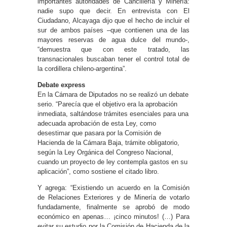
importantes autoridades de Cancillería y Minería:
nadie supo que decir. En entrevista con El
Ciudadano, Alcayaga dijo que el hecho de incluir el
sur de ambos países –que contienen una de las
mayores reservas de agua dulce del mundo-,
“demuestra que con este tratado, las
transnacionales buscaban tener el control total de
la cordillera chileno-argentina”.
Debate express
En la Cámara de Diputados no se realizó un debate
serio. “Parecía que el objetivo era la aprobación
inmediata, saltándose trámites esenciales para una
adecuada aprobación de esta Ley, como
desestimar que pasara por la Comisión de
Hacienda de la Cámara Baja, trámite obligatorio,
según la Ley Orgánica del Congreso Nacional,
cuando un proyecto de ley contempla gastos en su
aplicación”, como sostiene el citado libro.
Y agrega: “Existiendo un acuerdo en la Comisión
de Relaciones Exteriores y de Minería de votarlo
fundadamente, finalmente se aprobó de modo
económico en apenas… ¡cinco minutos! (…) Para
evitar su estudio por la Comisión de Hacienda de la