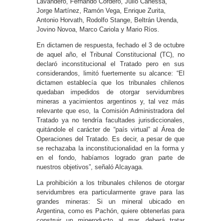
Lavandero, Fernando Cordero, Julio Canessa,
Jorge Martínez, Ramón Vega, Enrique Zurita,
Antonio Horvath, Rodolfo Stange, Beltrán Urenda,
Jovino Novoa, Marco Cariola y Mario Ríos.
En dictamen de respuesta, fechado el 3 de octubre
de aquel año, el Tribunal Constitucional (TC), no
declaró inconstitucional el Tratado pero en sus
considerandos, limitó fuertemente su alcance: “El
dictamen establecía que los tribunales chilenos
quedaban impedidos de otorgar servidumbres
mineras a yacimientos argentinos y, tal vez más
relevante que eso, la Comisión Administradora del
Tratado ya no tendría facultades jurisdiccionales,
quitándole el carácter de “país virtual” al Área de
Operaciones del Tratado. Es decir, a pesar de que
se rechazaba la inconstitucionalidad en la forma y
en el fondo, habíamos logrado gran parte de
nuestros objetivos”, señaló Alcayaga.
La prohibición a los tribunales chilenos de otorgar
servidumbres era particularmente grave para las
grandes mineras: Si un mineral ubicado en
Argentina, como es Pachón, quiere obtenerlas para
construir un mineroducto al mar, deberá tratar