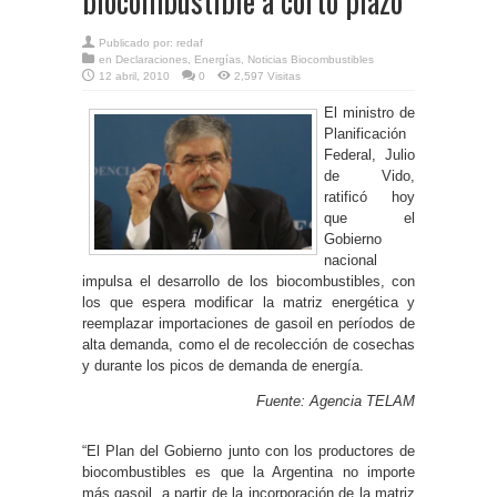
biocombustible a corto plazo
Publicado por:
redaf
en
Declaraciones
,
Energías
,
Noticias Biocombustibles
12 abril, 2010
0
2,597 Visitas
El ministro de
Planificación
Federal, Julio
de Vido,
ratificó hoy
que el
Gobierno
nacional
impulsa el desarrollo de los biocombustibles, con
los que espera modificar la matriz energética y
reemplazar importaciones de gasoil en períodos de
alta demanda, como el de recolección de cosechas
y durante los picos de demanda de energía.
Fuente: Agencia TELAM
“El Plan del Gobierno junto con los productores de
biocombustibles es que la Argentina no importe
más gasoil, a partir de la incorporación de la matriz