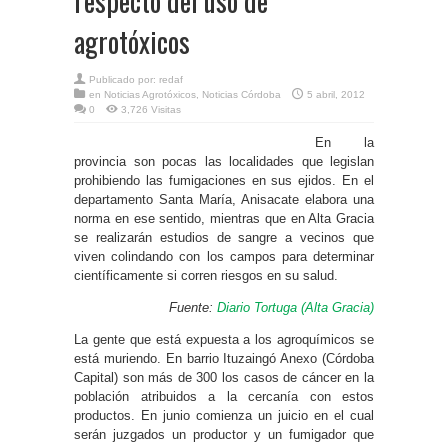
respecto del uso de
agrotóxicos
Publicado por:
redaf
en
Noticias Agrotóxicos
,
Noticias Córdoba
5 abril, 2012
0
3,726 Visitas
En la
provincia son pocas las localidades que legislan
prohibiendo las fumigaciones en sus ejidos. En el
departamento Santa María, Anisacate elabora una
norma en ese sentido, mientras que en Alta Gracia
se realizarán estudios de sangre a vecinos que
viven colindando con los campos para determinar
científicamente si corren riesgos en su salud.
Fuente:
Diario Tortuga (Alta Gracia)
La gente que está expuesta a los agroquímicos se
está muriendo. En barrio Ituzaingó Anexo (Córdoba
Capital) son más de 300 los casos de cáncer en la
población atribuidos a la cercanía con estos
productos. En junio comienza un juicio en el cual
serán juzgados un productor y un fumigador que