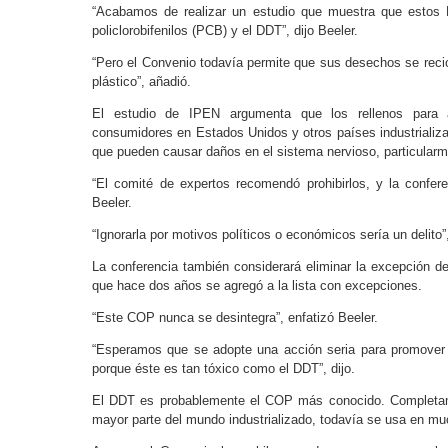
“Acabamos de realizar un estudio que muestra que estos 
policlorobifenilos (PCB) y el DDT”, dijo Beeler.
“Pero el Convenio todavía permite que sus desechos se reci
plástico”, añadió.
El estudio de IPEN argumenta que los rellenos par
consumidores en Estados Unidos y otros países industrializ
que pueden causar daños en el sistema nervioso, particular
“El comité de expertos recomendó prohibirlos, y la confer
Beeler.
“Ignorarla por motivos políticos o económicos sería un delito”
La conferencia también considerará eliminar la excepción d
que hace dos años se agregó a la lista con excepciones.
“Este COP nunca se desintegra”, enfatizó Beeler.
“Esperamos que se adopte una acción seria para promover l
porque éste es tan tóxico como el DDT”, dijo.
El DDT es probablemente el COP más conocido. Completame
mayor parte del mundo industrializado, todavía se usa en mu