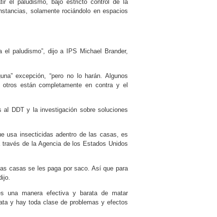
r el paludismo, bajo estricto control de la
nstancias, solamente rociándolo en espacios
a el paludismo”, dijo a IPS Michael Brander,
una” excepción, “pero no lo harán. Algunos
o otros están completamente en contra y el
s al DDT y la investigación sobre soluciones
que usa insecticidas adentro de las casas, es
a a través de la Agencia de los Estados Unidos
las casas se les paga por saco. Así que para
ijo.
es una manera efectiva y barata de matar
rata y hay toda clase de problemas y efectos