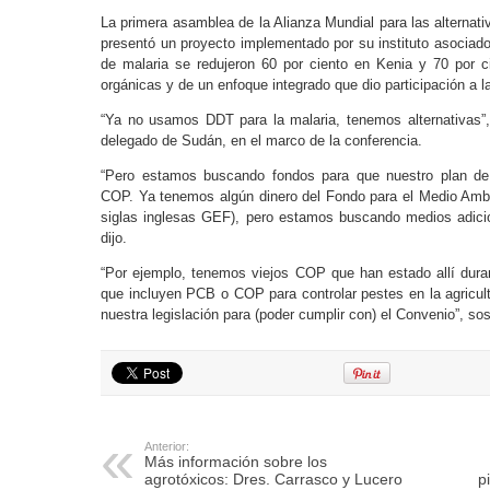
La primera asamblea de la Alianza Mundial para las alternat
presentó un proyecto implementado por su instituto asociad
de malaria se redujeron 60 por ciento en Kenia y 70 por c
orgánicas y de un enfoque integrado que dio participación a la
“Ya no usamos DDT para la malaria, tenemos alternativas
delegado de Sudán, en el marco de la conferencia.
“Pero estamos buscando fondos para que nuestro plan de 
COP. Ya tenemos algún dinero del Fondo para el Medio Am
siglas inglesas GEF), pero estamos buscando medios adici
dijo.
“Por ejemplo, tenemos viejos COP que han estado allí dura
que incluyen PCB o COP para controlar pestes en la agricult
nuestra legislación para (poder cumplir con) el Convenio”, so
Anterior:
Más información sobre los
agrotóxicos: Dres. Carrasco y Lucero
p