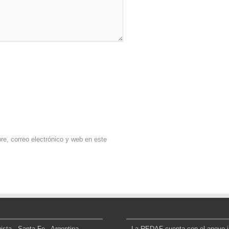
e, correo electrónico y web en este
sta - Santa Fe - Argentina
La REDAF cuenta con el apoyo in