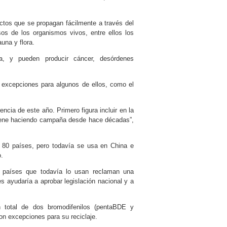
ctos que se propagan fácilmente a través del
sos de los organismos vivos, entre ellos los
una y flora.
a, y pueden producir cáncer, desórdenes
 excepciones para algunos de ellos, como el
ncia de este año. Primero figura incluir en la
l viene haciendo campaña desde hace décadas”,
n 80 países, pero todavía se usa en China e
o.
s países que todavía lo usan reclaman una
es ayudaría a aprobar legislación nacional y a
n total de dos bromodifenilos (pentaBDE y
n excepciones para su reciclaje.