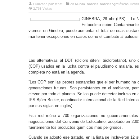
Publicado por:
redaf
en
Mundo
,
Noticias
,
Noticias Agrotóxicos
,
Notici
2,763 Visitas
GINEBRA, 28 abr (IPS) – La V
Estocolmo sobre Contaminantes 
viernes en Ginebra, puede aumentar el total de esas sustanc
mantener excepciones en casos como el combate al paludis
Las alternativas al DDT (dicloro difenil tricloroetano), un
(COP) usados en la lucha contra el paludismo o malaria, es
completa no está en la agenda.
“Los COP son las peores sustancias que el ser humano ha c
generaciones futuras. Son persistentes en el ambiente, p
elevan por todo el planeta. Se los puede detectar incluso en e
IPS Björn Beeler, coordinador internacional de la Red Intern
por sus siglas en inglés).
Esa red reúne a 700 organizaciones no gubernamentales
negociaciones del Convenio de Estocolmo, adoptado en 2001 y
fuertemente los productos químicos más peligrosos.
Cuando se adoptó ese tratado, en la lista se incluyeron 12 s