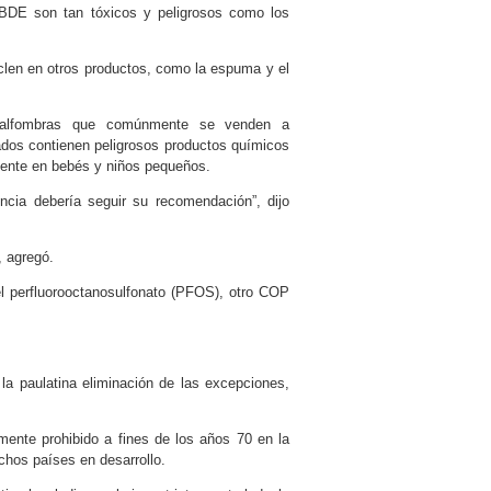
BDE son tan tóxicos y peligrosos como los
clen en otros productos, como la espuma y el
a alfombras que comúnmente se venden a
ados contienen peligrosos productos químicos
mente en bebés y niños pequeños.
encia debería seguir su recomendación”, dijo
, agregó.
el perfluorooctanosulfonato (PFOS), otro COP
a paulatina eliminación de las excepciones,
nte prohibido a fines de los años 70 en la
chos países en desarrollo.