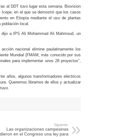
ivas al DDT tuvo lugar esta semana. Biovision
o Icepe, en el que se demostró que los casos
iento en Etiopía mediante el uso de plantas
 población local.
”, dijo a IPS Ali Mohammad Ali Mahmoud, un
acción nacional elimine paulatinamente los
biente Mundial (FMAM, más conocido por sus
onales para implementar unos 28 proyectos”,
nte años, algunos transformadores eléctricos
ura. Queremos librarnos de ellos y actualizar
stuvo.
Siguiente:
Las organizaciones campesinas
idieron en el Congreso una ley para