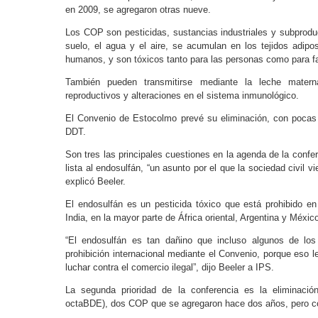
en 2009, se agregaron otras nueve.
Los COP son pesticidas, sustancias industriales y subprodu
suelo, el agua y el aire, se acumulan en los tejidos adipo
humanos, y son tóxicos tanto para las personas como para fa
También pueden transmitirse mediante la leche matern
reproductivos y alteraciones en el sistema inmunológico.
El Convenio de Estocolmo prevé su eliminación, con pocas
DDT.
Son tres las principales cuestiones en la agenda de la confere
lista al endosulfán, “un asunto por el que la sociedad civi
explicó Beeler.
El endosulfán es un pesticida tóxico que está prohibido e
India, en la mayor parte de África oriental, Argentina y Méxic
“El endosulfán es tan dañino que incluso algunos de lo
prohibición internacional mediante el Convenio, porque eso l
luchar contra el comercio ilegal”, dijo Beeler a IPS.
La segunda prioridad de la conferencia es la eliminació
octaBDE), dos COP que se agregaron hace dos años, pero co