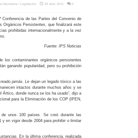
as Normativa / Legislación
29 abril, 2011
0
 Conferencia de las Partes del Convenio de
Orgánicos Persistentes, que finalizará este
ias prohibidas internacionalmente y a la vez
mo.
Fuente: IPS Noticias
o de los contaminantes orgánicos persistentes
tán ganando popularidad, pero su prohibición
reado jamás. Le dejan un legado tóxico a las
ermanecen intactos durante muchos años y se
l Ártico, donde nunca se los ha usado”, dijo a
acional para la Eliminación de los COP (IPEN,
 de unos 100 países. Se creó durante las
 en vigor desde 2004 para prohibir o limitar
ustancias. En la última conferencia, realizada