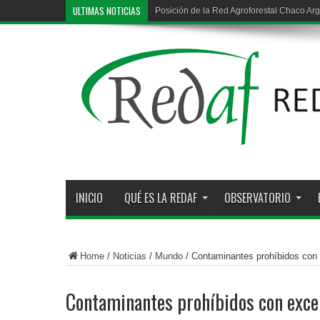
ULTIMAS NOTICIAS
Posición de la Red Agroforestal Chaco Arg
Deforestación ilegal en la región chaqueña
INICIO
QUÉ ES LA REDAF
OBSERVATORIO
Home
/
Noticias
/
Mundo
/
Contaminantes prohíbidos con
Contaminantes prohíbidos con exce