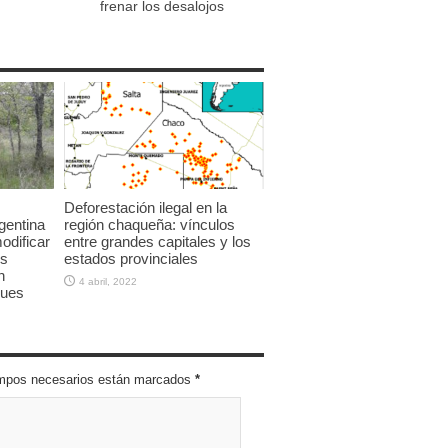
frenar los desalojos
Deforestación ilegal en la
gentina
región chaqueña: vínculos
modificar
entre grandes capitales y los
os
estados provinciales
n
4 abril, 2022
ques
campos necesarios están marcados
*