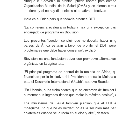
Aunque el Convenio lo prohibe, puede usarse para combati
Organización Mundial de la Salud (OMS) y en ciertas circu
interiores y si no hay disponibles alternativas efectivas.
India es el único país que todavía produce DDT.
“La conferencia evaluará si todavía hay una excepción par
encargado de programa en Biovision.
Los presentes “pueden concluir que no debería haber ning
países de África estarán a favor de prohibir el DDT, per
problema es que debe haber consenso”, explicó.
Biovision es una fundación suiza que promueve alternativa
orgánicas en la agricultura.
“El principal programa de control de la malaria en África, 
financiado por la Iniciativa del Presidente contra la Malari
para el Desarrollo Internacional (Usaid)”, sostuvo Brander.
“En Uganda, a los trabajadores que se encargan de fumigar 
aumentar sus ingresos tienen que rociar lo máximo posible”, d
Los ministerios de Salud también piensan que el DDT 
mosquitos, “lo que no es verdad: no es la solución más ba
colaterales cuando se lo rocía en suelos y aire”, destacó.