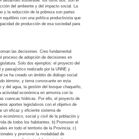
 desarrollo sostenible: los otros dos, son el
cción del ambiente y del impacto social. La
gno y la reducción de la pobreza son partes
n equilibrio con una política productivista que
capacidad de producción de esa sociedad para
e toman las decisiones. Creo fundamental
 el proceso de adopción de decisiones en
gislatura. Solo dos ejemplos: el proyecto del
 y paisajístico realizado por la UNNE y
l se ha creado un ámbito de diálogo social
ndo término, y tema convocante en esta
elo y del agua, la gestión del bosque chaqueño,
a actividad económica en armonía con la
as cuencas hídricas. Por ello, el proyecto de
eros aportes legislativos con el objetivo de
izar un eficaz y eficiente sistema de
llo económico, social y civil de la población y
ida de todos los habitantes; b) Promover el
es en todo el territorio de la Provincia; c)
cionales y promover la modalidad de