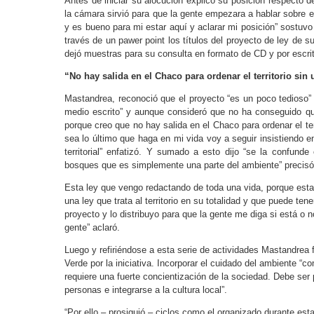
Antes de iniciar su alocución explicó su posición respecto de
la cámara sirvió para que la gente empezara a hablar sobre
y es bueno para mi estar aquí y aclarar mi posición” sostuvo
través de un pawer point los títulos del proyecto de ley de su
dejó muestras para su consulta en formato de CD y por escri
“No hay salida en el Chaco para ordenar el territorio sin
Mastandrea, reconoció que el proyecto “es un poco tedioso” 
medio escrito” y aunque consideró que no ha conseguido que
porque creo que no hay salida en el Chaco para ordenar el te
sea lo último que haga en mi vida voy a seguir insistiendo 
territorial” enfatizó. Y sumado a esto dijo “se la confunde 
bosques que es simplemente una parte del ambiente” precisó
Esta ley que vengo redactando de toda una vida, porque esta
una ley que trata al territorio en su totalidad y que puede te
proyecto y lo distribuyo para que la gente me diga si está o n
gente” aclaró.
Luego y refiriéndose a esta serie de actividades Mastandrea 
Verde por la iniciativa. Incorporar el cuidado del ambiente “c
requiere una fuerte concientización de la sociedad. Debe ser
personas e integrarse a la cultura local”.
“Por ello – prosiguió – ciclos como el organizado durante es