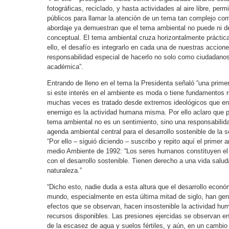
fotográficas, reciclado, y hasta actividades al aire libre, permi
públicos para llamar la atención de un tema tan complejo co
abordaje ya demuestran que el tema ambiental no puede ni d
conceptual. El tema ambiental cruza horizontalmente prácti
ello, el desafío es integrarlo en cada una de nuestras accio
responsabilidad especial de hacerlo no solo como ciudadanos,
académica”.
Entrando de lleno en el tema la Presidenta señaló “una prime
si este interés en el ambiente es moda o tiene fundamentos 
muchas veces es tratado desde extremos ideológicos que en 
enemigo es la actividad humana misma. Por ello aclaro que p
tema ambiental no es un sentimiento, sino una responsabilida
agenda ambiental central para el desarrollo sostenible de la s
“Por ello – siguió diciendo – suscribo y repito aquí el primer 
medio Ambiente de 1992: “Los seres humanos constituyen el 
con el desarrollo sostenible. Tienen derecho a una vida salu
naturaleza.”
“Dicho esto, nadie duda a esta altura que el desarrollo econ
mundo, especialmente en esta última mitad de siglo, han gen
efectos que se observan, hacen insostenible la actividad huma
recursos disponibles. Las presiones ejercidas se observan en 
de la escasez de agua y suelos fértiles, y aún, en un cambio