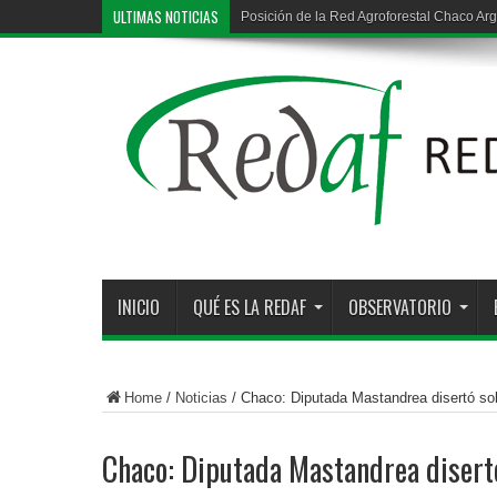
ULTIMAS NOTICIAS
Posición de la Red Agroforestal Chaco Arg
Deforestación ilegal en la región chaqueña
INICIO
QUÉ ES LA REDAF
OBSERVATORIO
Home
/
Noticias
/
Chaco: Diputada Mastandrea disertó sobr
Chaco: Diputada Mastandrea disert