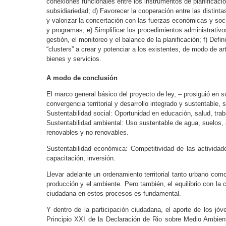
conexiones funcionales entre los instrumentos de planificació
subsidiariedad; d) Favorecer la cooperación entre las distinta
y valorizar la concertación con las fuerzas económicas y soci
y programas; e) Simplificar los procedimientos administrativo
gestión, el monitoreo y el balance de la planificación; f) Defini
“clusters” a crear y potenciar a los existentes, de modo de ar
bienes y servicios.
A modo de conclusión
El marco general básico del proyecto de ley, – prosiguió en su
convergencia territorial y desarrollo integrado y sustentable, s
Sustentabilidad social: Oportunidad en educación, salud, trabaj
Sustentabilidad ambiental: Uso sustentable de agua, suelos, 
renovables y no renovables.
Sustentabilidad económica: Competitividad de las actividades
capacitación, inversión.
Llevar adelante un ordenamiento territorial tanto urbano como r
producción y el ambiente. Pero también, el equilibrio con la cu
ciudadana en estos procesos es fundamental.
Y dentro de la participación ciudadana, el aporte de los jóv
Principio XXI de la Declaración de Rio sobre Medio Ambiente