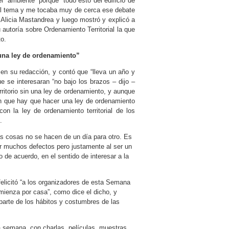
l “ambiente” porque “todo esto del edificio de
 el tema y me tocaba muy de cerca ese debate
 Alicia Mastandrea y luego mostró y explicó a
 autoría sobre Ordenamiento Territorial la que
to.
 una ley de ordenamiento”
en su redacción, y contó que “lleva un año y
 se interesaran “no bajo los brazos – dijo –
rritorio sin una ley de ordenamiento, y aunque
en que hay que hacer una ley de ordenamiento
con la ley de ordenamiento territorial de los
.
s cosas no se hacen de un día para otro. Es
ner muchos defectos pero justamente al ser un
o de acuerdo, en el sentido de interesar a la
felicitó “a los organizadores de esta Semana
omienza por casa”, como dice el dicho, y
 parte de los hábitos y costumbres de las
ta semana, con charlas, películas, muestras