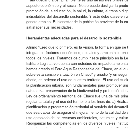
“Para quedar claros. El ambiente es uno de los tres pilares del
aspecto económico y el social. No se puede desligar la produ
promoción de la educación, la salud, la cultura, el trabajo di
indisolubles del desarrollo sostenible. Y esto debe darse en u
genere empleo. El bienestar de la población proviene de la 
satisfacer sus necesidades.
Herramientas adecuadas para el desarrollo sostenible
Afirmó “Creo que lo primero, es la visión, la forma en que s
integrar los factores económicos, sociales y ambientales en
todos los niveles. Tratamos de cumplir este principio en la Le
Edificio Legislativo cuenta con estudios de impacto ambiental
hemos creado el Foro Agua Responsable del Chaco, en el cua
sobre esta sensible situación en Chaco” y añadió “y en segu
charla, es ordenar el uso de nuestro territorio. El uso del su
la planificación urbana, son fundamentales para promover un
naturaleza, preservación de la biodiversidad y protección de l
Ley de ordenamiento territorial del Chaco fue una de mis prim
regular la tutela y el uso del territorio a los fines de: a) Real
planificación y programación territorial al servicio del desarro
que sea capaz de asegurar el mejoramiento de la calidad de v
uso apropiado de los recursos ambientales, naturales y cultural
Reorganizar las competencias en los diversos niveles institu