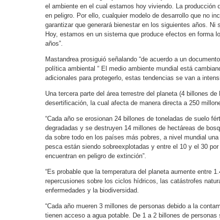
el ambiente en el cual estamos hoy viviendo. La producción 
en peligro. Por ello, cualquier modelo de desarrollo que no in
garantizar que generará bienestar en los siguientes años. Ni 
Hoy, estamos en un sistema que produce efectos en forma log
años”.
Mastandrea prosiguió señalando “de acuerdo a un documento
política ambiental “ El medio ambiente mundial está cambia
adicionales para protegerlo, estas tendencias se van a intensi
Una tercera parte del área terrestre del planeta (4 billones 
desertificación, la cual afecta de manera directa a 250 millo
“Cada año se erosionan 24 billones de toneladas de suelo fért
degradadas y se destruyen 14 millones de hectáreas de bosqu
da sobre todo en los países más pobres, a nivel mundial una 
pesca están siendo sobreexplotadas y entre el 10 y el 30 por
encuentran en peligro de extinción”.
“Es probable que la temperatura del planeta aumente entre 1.4
repercusiones sobre los ciclos hídricos, las catástrofes natural
enfermedades y la biodiversidad.
“Cada año mueren 3 millones de personas debido a la contami
tienen acceso a agua potable. De 1 a 2 billones de personas