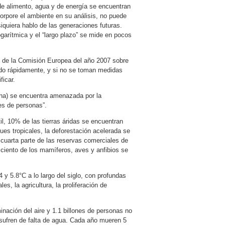
de alimento, agua y de energía se encuentran
corpore el ambiente en su análisis, no puede
siquiera hablo de las generaciones futuras.
arítmica y el “largo plazo” se mide en pocos
 de la Comisión Europea del año 2007 sobre
ndo rápidamente, y si no se toman medidas
ficar.
de ha) se encuentra amenazada por la
nes de personas”.
il, 10% de las tierras áridas se encuentran
es tropicales, la deforestación acelerada se
cuarta parte de las reservas comerciales de
 ciento de los mamíferos, aves y anfibios se
 y 5.8°C a lo largo del siglo, con profundas
es, la agricultura, la proliferación de
nación del aire y 1.1 billones de personas no
 sufren de falta de agua. Cada año mueren 5