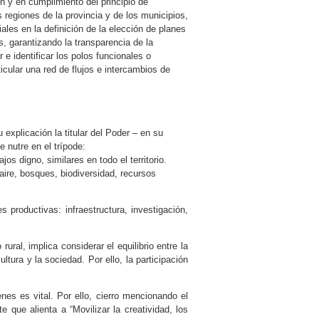
n y en cumplimiento del principio de
s regiones de la provincia y de los municipios,
ales en la definición de la elección de planes
s, garantizando la transparencia de la
r e identificar los polos funcionales o
ticular una red de flujos e intercambios de
 explicación la titular del Poder – en su
e nutre en el trípode:
os digno, similares en todo el territorio.
aire, bosques, biodiversidad, recursos
 productivas: infraestructura, investigación,
ural, implica considerar el equilibrio entre la
ltura y la sociedad. Por ello, la participación
enes es vital. Por ello, cierro mencionando el
 que alienta a “Movilizar la creatividad, los