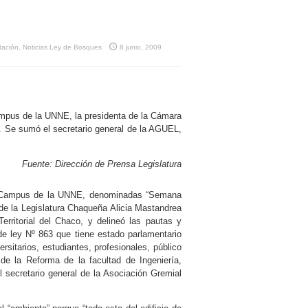
tación
,
Noticias Ley de Bosques
8 junio, 2009
ampus de la UNNE, la presidenta de la Cámara
l. Se sumó el secretario general de la AGUEL,
Fuente: Dirección de Prensa Legislatura
 – Campus de la UNNE, denominadas “Semana
r de la Legislatura Chaqueña Alicia Mastandrea
erritorial del Chaco, y delineó las pautas y
de ley Nº 863 que tiene estado parlamentario
rsitarios, estudiantes, profesionales, público
 de la Reforma de la facultad de Ingeniería,
 secretario general de la Asociación Gremial