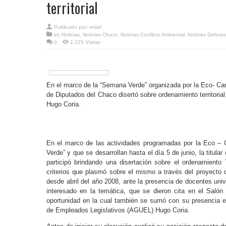
territorial
Publicado por:
redaf
en
Noticias
,
Noticias Chaco
,
Noticias Conflicto Ambiental
,
Noticias Defores
0
2,225 Visitas
En el marco de la “Semana Verde” organizada por la Eco- C
de Diputados del Chaco disertó sobre ordenamiento territoria
Hugo Coria.
En el marco de las actividades programadas por la Eco
Verde” y que se desarrollan hasta el día 5 de junio, la titula
participó brindando una disertación sobre el ordenamiento T
criterios que plasmó sobre el mismo a través del proyecto 
desde abril del año 2008, ante la presencia de docentes unive
interesado en la temática, que se dieron cita en el Salón
oportunidad en la cual también se sumó con su presencia el
de Empleados Legislativos (AGUEL) Hugo Coria.