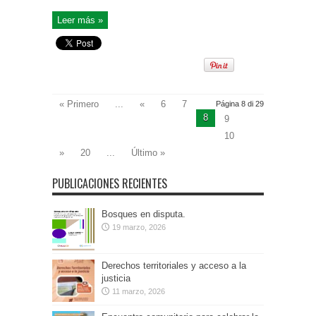
Leer más »
« Primero
...
«
6
7
Página 8 di 29
8
9
10
»
20
...
Último »
PUBLICACIONES RECIENTES
Bosques en disputa.
19 marzo, 2026
Derechos territoriales y acceso a la
justicia
11 marzo, 2026