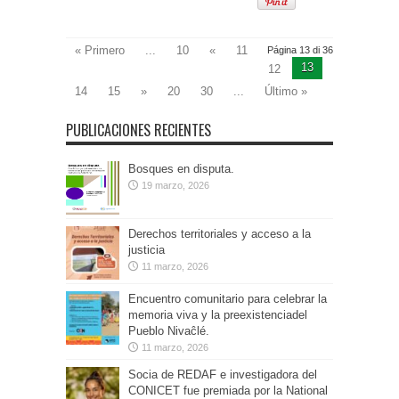
« Primero
...
10
«
11
Página 13 di 36
13
12
14
15
»
20
30
...
Último »
PUBLICACIONES RECIENTES
Bosques en disputa.
19 marzo, 2026
Derechos territoriales y acceso a la
justicia
11 marzo, 2026
Encuentro comunitario para celebrar la
memoria viva y la preexistenciadel
Pueblo Nivaĉlé.
11 marzo, 2026
Socia de REDAF e investigadora del
CONICET fue premiada por la National