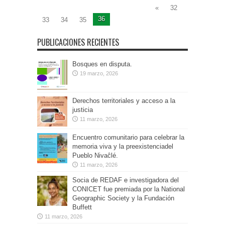
«
32
36
33
34
35
PUBLICACIONES RECIENTES
Bosques en disputa.
19 marzo, 2026
Derechos territoriales y acceso a la
justicia
11 marzo, 2026
Encuentro comunitario para celebrar la
memoria viva y la preexistenciadel
Pueblo Nivaĉlé.
11 marzo, 2026
Socia de REDAF e investigadora del
CONICET fue premiada por la National
Geographic Society y la Fundación
Buffett
11 marzo, 2026