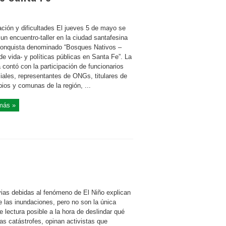
ación y dificultades El jueves 5 de mayo se
 un encuentro-taller en la ciudad santafesina
onquista denominado “Bosques Nativos –
e vida- y políticas públicas en Santa Fe”. La
 contó con la participación de funcionarios
ciales, representantes de ONGs, titulares de
ios y comunas de la región, ...
más »
vias debidas al fenómeno de El Niño explican
e las inundaciones, pero no son la única
e lectura posible a la hora de deslindar qué
as catástrofes, opinan activistas que