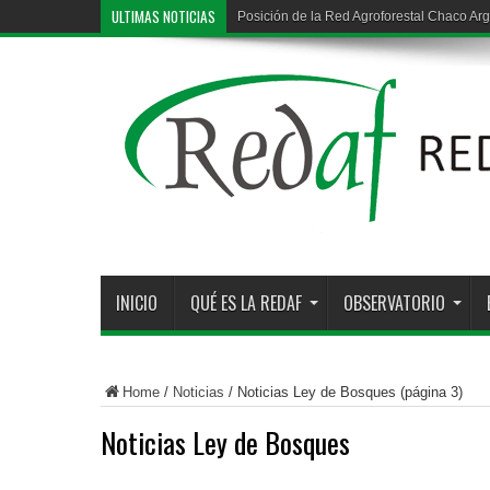
ULTIMAS NOTICIAS
Posición de la Red Agroforestal Chaco Arg
Deforestación ilegal en la región chaqueña
INICIO
QUÉ ES LA REDAF
OBSERVATORIO
Home
/
Noticias
/
Noticias Ley de Bosques
(página 3)
Noticias Ley de Bosques