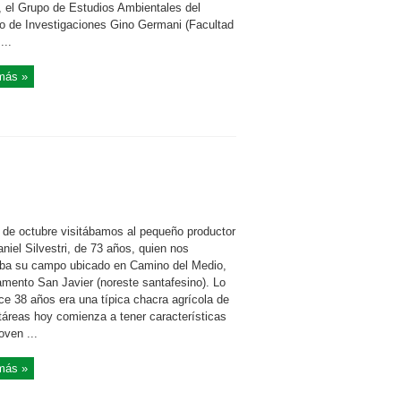
, el Grupo de Estudios Ambientales del
uto de Investigaciones Gino Germani (Facultad
...
más »
s de octubre visitábamos al pequeño productor
aniel Silvestri, de 73 años, quien nos
ba su campo ubicado en Camino del Medio,
amento San Javier (noreste santafesino). Lo
ce 38 años era una típica chacra agrícola de
táreas hoy comienza a tener características
oven ...
más »