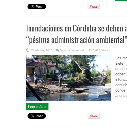
Inundaciones en Córdoba se deben a
“pésima administración ambiental”,
23 febrero, 2015
Deja un comentario
6,624 Visitas
Las re
siete 
se deb
cobertu
intensa
adminis
donde 
apuntar
Leer más »