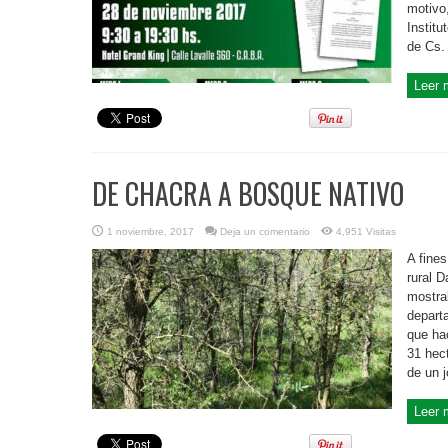
motivo
Instit
de Cs. 
Leer 
DE CHACRA A BOSQUE NATIVO
1 noviembre, 2017
Deja un comentario
4,951 Visitas
A fine
rural D
mostra
depart
que ha
31 hec
de un j
Leer 