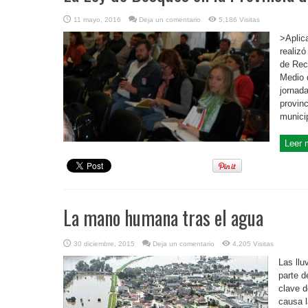
11 mayo, 2016
Deja un comentario
5,186 Visitas
>Aplic
realizó
de Rec
Medio d
jornada
provin
municip
Leer 
La mano humana tras el agua
30 diciembre, 2015
Deja un comentario
4,205 Visitas
Las llu
parte d
clave d
causa l