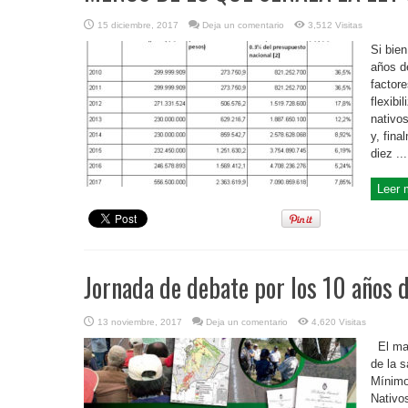
15 diciembre, 2017
Deja un comentario
3,512 Visitas
Si bien
años d
factor
flexibi
nativos
y, fina
diez ...
Leer 
Jornada de debate por los 10 años 
13 noviembre, 2017
Deja un comentario
4,620 Visitas
El mar
de la 
Mínimo
Nativo