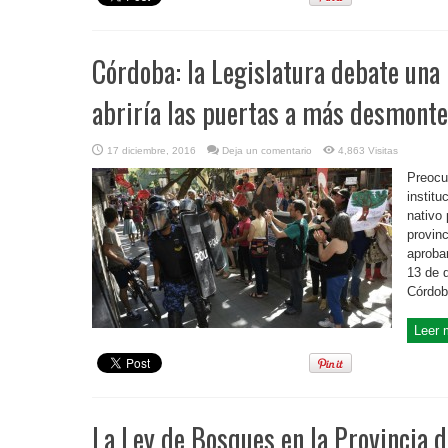
Córdoba: la Legislatura debate una
abriría las puertas a más desmont
17 diciembre, 2016
Deja un comentario
4,863 Visitas
Preocu
instit
nativo 
provinc
aproba
13 de d
Córdob
Leer 
La Ley de Bosques en la Provincia d