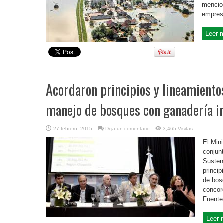
mencion
empresa
Leer 
Acordaron principios y lineamientos
manejo de bosques con ganadería i
27 febrero, 2015
Deja un comentario
3,465 Visitas
El Min
conjun
Susten
princip
de bos
concor
Fuent
Leer 