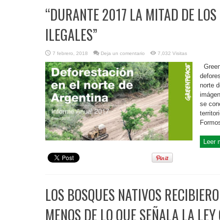
“DURANTE 2017 LA MITAD DE LO
ILEGALES”
7 febrero, 2018
Deja un comentario
7,032 Visitas
Greenp
defores
norte 
imágen
se con
territo
Formosa
Leer 
LOS BOSQUES NATIVOS RECIBIERO
MENOS DE LO QUE SEÑALA LA LEY