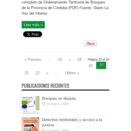
completo de Ordenamiento Territorial de Bosques
de la Provincia de Córdoba (PDF) Fuente: Diario La
Voz del Interior
Leer más »
« Primero
...
10
«
18
Página 20 di 26
20
19
21
22
»
...
Último »
PUBLICACIONES RECIENTES
Bosques en disputa.
19 marzo, 2026
Derechos territoriales y acceso a la
justicia
11 marzo, 2026