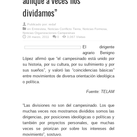
aunque a veces nos
dividamos”
Publicado por:
redaf
en
Entrevista
,
Noticias Conflicto Tierra
,
Noticias Formosa
,
Noticias Organizaciones Campesinas
28 marzo, 2011
0
3,067 Visitas
El dirigente
agrario Benigno
López afirmó que “el campesinado está unido por
su historia, por su cultura, por su sufrimiento y por
sus sueños”, y valoró las “coincidencias básicas”
entre movimientos de diversa orientación ideológica
o política.
Fuente: TELAM
“Las divisiones no son del campesinado. Los que
muchas veces nos mostramos divididos somos las
dirigencias, por posiciones ideológicas o políticas y
también por proyectos personales, que muchas
veces se priorizan por sobre los intereses del
movimiento”, sostuvo.