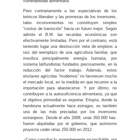
vulnerabilidad alimentaria.
Pero contrariamente a las expectativas de los
teóricos liberales y las promesas de los inversores,
tales inconvenientes no constituyen simples
“costos de transición” hacia un futuro mejor. Según
admite el B.M. las recaídas económicas son
efectivamente limitadas. Pero por el contrario, está
teniendo lugar una destrucción neta de empleos a
raíz del reemplazo de una agricultura familiar, que
moviliza principalmente energía humana, por
sistema latifundistas fundados precisamente, en la
reducción del factor trabajo. Además, estos
enclaves agrícolas “modernos” no favorecen mucho
el mercado local, en la medida en que recurren a la
importación para abastecerse. Y por último, no
contribuyen a la autosuficiencia alimentaria, ya que
el objetivo primordial es exportar. Etiopía, donde la
hambruna actualmente hace estragos, es también
una de las más preciadas por los inversores
extranjeros. Desde el año 2008, unas 350.000 has.
fueron alquiladas por el gobierno, que asimismo
proyecta ceder otras 250.000 en 2012.
¿Como conciliar lo aparentemente inconciliable: por