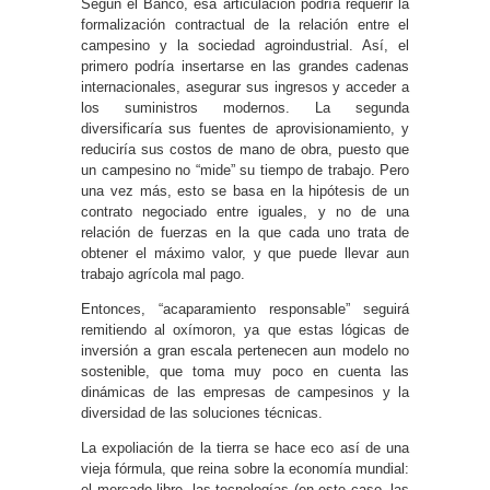
Según el Banco, esa articulación podría requerir la
formalización contractual de la relación entre el
campesino y la sociedad agroindustrial. Así, el
primero podría insertarse en las grandes cadenas
internacionales, asegurar sus ingresos y acceder a
los suministros modernos. La segunda
diversificaría sus fuentes de aprovisionamiento, y
reduciría sus costos de mano de obra, puesto que
un campesino no “mide” su tiempo de trabajo. Pero
una vez más, esto se basa en la hipótesis de un
contrato negociado entre iguales, y no de una
relación de fuerzas en la que cada uno trata de
obtener el máximo valor, y que puede llevar aun
trabajo agrícola mal pago.
Entonces, “acaparamiento responsable” seguirá
remitiendo al oxímoron, ya que estas lógicas de
inversión a gran escala pertenecen aun modelo no
sostenible, que toma muy poco en cuenta las
dinámicas de las empresas de campesinos y la
diversidad de las soluciones técnicas.
La expoliación de la tierra se hace eco así de una
vieja fórmula, que reina sobre la economía mundial:
el mercado libre, las tecnologías (en este caso, las