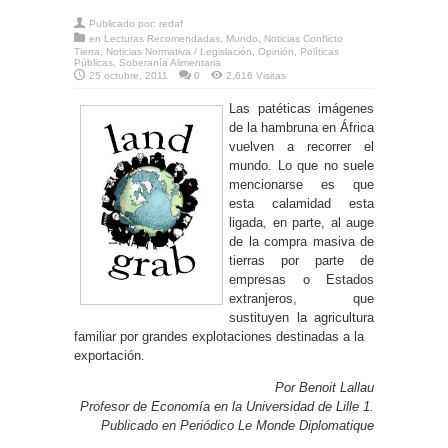
Publicado por:
redaf
en
Lecturas Recomendadas
,
Mundo
,
Noticias Conflicto
Tierra
,
Noticias Normativa / Legislación
,
Opinión
,
Políticas
Públicas
,
Soberanía Alimentaria
25 octubre, 2011
0
2,616 Visitas
Las patéticas imágenes
de la hambruna en África
vuelven a recorrer el
mundo. Lo que no suele
mencionarse es que
esta calamidad esta
ligada, en parte, al auge
de la compra masiva de
tierras por parte de
empresas o Estados
extranjeros, que
sustituyen la agricultura
familiar por grandes explotaciones destinadas a la
exportación.
Por Benoit Lallau
Profesor de Economía en la Universidad de Lille 1.
Publicado en Periódico Le Monde Diplomatique