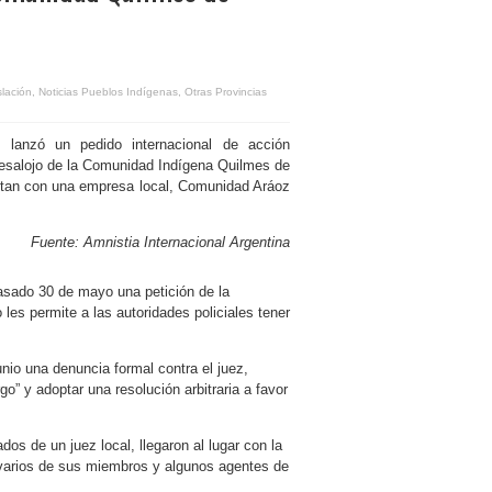
slación
,
Noticias Pueblos Indígenas
,
Otras Provincias
al lanzó un pedido internacional de acción
 desalojo de la Comunidad Indígena Quilmes de
sputan con una empresa local, Comunidad Aráoz
Fuente: Amnistia Internacional Argentina
asado 30 de mayo una petición de la
les permite a las autoridades policiales tener
unio una denuncia formal contra el juez,
o” y adoptar una resolución arbitraria a favor
os de un juez local, llegaron al lugar con la
y varios de sus miembros y algunos agentes de