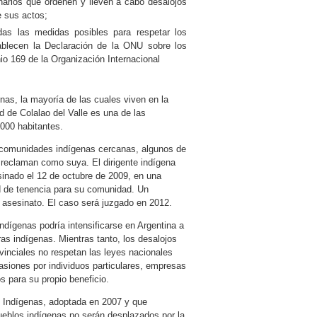
narios que ordenen y lleven a cabo desalojos
 sus actos;
as las medidas posibles para respetar los
blecen la Declaración de la ONU sobre los
o 169 de la Organización Internacional
as, la mayoría de las cuales viven en la
 de Colalao del Valle es una de las
00 habitantes.
s comunidades indígenas cercanas, algunos de
e reclaman como suya. El dirigente indígena
inado el 12 de octubre de 2009, en una
ad de tenencia para su comunidad. Un
u asesinato. El caso será juzgado en 2012.
ndígenas podría intensificarse en Argentina a
ras indígenas. Mientras tanto, los desalojos
vinciales no respetan las leyes nacionales
asiones por individuos particulares, empresas
s para su propio beneficio.
 Indígenas, adoptada en 2007 y que
ueblos indígenas no serán desplazados por la