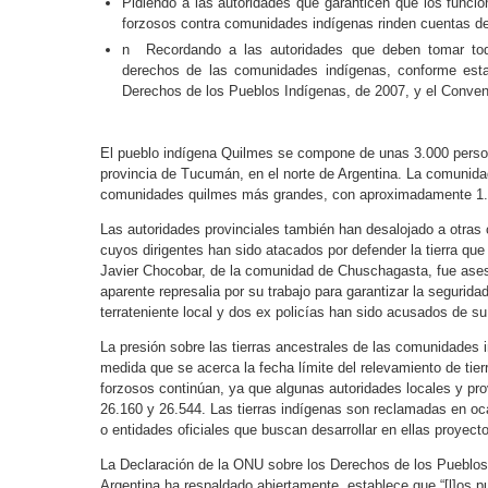
Pidiendo a las autoridades que garanticen que los funcio
forzosos contra comunidades indígenas rinden cuentas de
n Recordando a las autoridades que deben tomar tod
derechos de las comunidades indígenas, conforme esta
Derechos de los Pueblos Indígenas, de 2007, y el Conveni
El pueblo indígena Quilmes se compone de unas 3.000 person
provincia de Tucumán, en el norte de Argentina. La comunidad
comunidades quilmes más grandes, con aproximadamente 1.0
Las autoridades provinciales también han desalojado a otra
cuyos dirigentes han sido atacados por defender la tierra qu
Javier Chocobar, de la comunidad de Chuschagasta, fue ases
aparente represalia por su trabajo para garantizar la segurid
terrateniente local y dos ex policías han sido acusados de s
La presión sobre las tierras ancestrales de las comunidades i
medida que se acerca la fecha límite del relevamiento de tier
forzosos continúan, ya que algunas autoridades locales y pro
26.160 y 26.544. Las tierras indígenas son reclamadas en oc
o entidades oficiales que buscan desarrollar en ellas proyecto
La Declaración de la ONU sobre los Derechos de los Pueblos
Argentina ha respaldado abiertamente, establece que “[l]os p