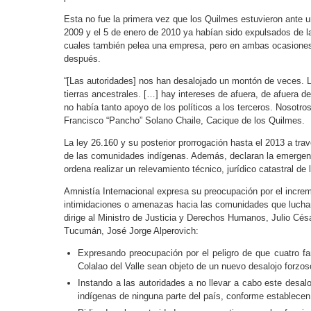
Esta no fue la primera vez que los Quilmes estuvieron ante u
2009 y el 5 de enero de 2010 ya habían sido expulsados de l
cuales también pelea una empresa, pero en ambas ocasiones v
después.
“[Las autoridades] nos han desalojado un montón de veces.
tierras ancestrales. […] hay intereses de afuera, de afuera d
no había tanto apoyo de los políticos a los terceros. Nosotr
Francisco “Pancho” Solano Chaile, Cacique de los Quilmes.
La ley 26.160 y su posterior prorrogación hasta el 2013 a trav
de las comunidades indígenas. Además, declaran la emergenc
ordena realizar un relevamiento técnico, jurídico catastral de 
Amnistía Internacional expresa su preocupación por el incre
intimidaciones o amenazas hacia las comunidades que luchan
dirige al Ministro de Justicia y Derechos Humanos, Julio Césa
Tucumán, José Jorge Alperovich:
Expresando preocupación por el peligro de que cuatro f
Colalao del Valle sean objeto de un nuevo desalojo forzos
Instando a las autoridades a no llevar a cabo este desal
indígenas de ninguna parte del país, conforme establecen