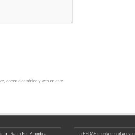
e, correo electrónico y web en este
sta - Santa Fe - Argentina
La REDAF cuenta con el apoyo in