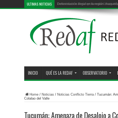
ULTIMAS NOTICIAS
Deforestación ilegal en la región chaqueña
INICIO
QUÉ ES LA REDAF
OBSERVATORIO
Home
/
Noticias
/
Noticias Conflicto Tierra
/
Tucumán: Ame
Colalao del Valle
Tucumán: Amenaza de Desalojo a C