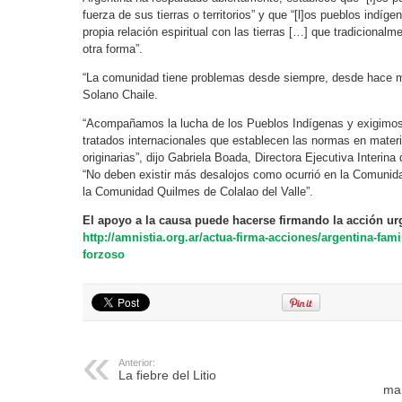
fuerza de sus tierras o territorios” y que “[l]os pueblos indíg
propia relación espiritual con las tierras […] que tradicional
otra forma”.
“La comunidad tiene problemas desde siempre, desde hace m
Solano Chaile.
“Acompañamos la lucha de los Pueblos Indígenas y exigimos 
tratados internacionales que establecen las normas en mater
originarias”, dijo Gabriela Boada, Directora Ejecutiva Interin
“No deben existir más desalojos como ocurrió en la Comunid
la Comunidad Quilmes de Colalao del Valle”.
El apoyo a la causa puede hacerse firmando la acción ur
http://amnistia.org.ar/actua-firma-acciones/argentina-fami
forzoso
Anterior:
La fiebre del Litio
mar