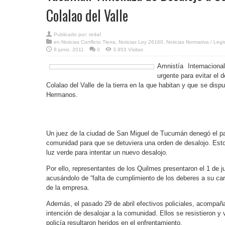
Colalao del Valle
Publicado por:
redaf
en
Noticias Conflicto Tierra
,
Noticias Ley 26160
,
Noticias Normativa / Legi
8 junio, 2011
0
3,953 Visitas
Amnistía Internacion
urgente para evitar el
Colalao del Valle de la tierra en la que habitan y que se di
Hermanos.
Un juez de la ciudad de San Miguel de Tucumán denegó el p
comunidad para que se detuviera una orden de desalojo. Esto 
luz verde para intentar un nuevo desalojo.
Por ello, representantes de los Quilmes presentaron el 1 de j
acusándolo de “falta de cumplimiento de los deberes a su carg
de la empresa.
Además, el pasado 29 de abril efectivos policiales, acompañad
intención de desalojar a la comunidad. Ellos se resistieron 
policía resultaron heridos en el enfrentamiento.