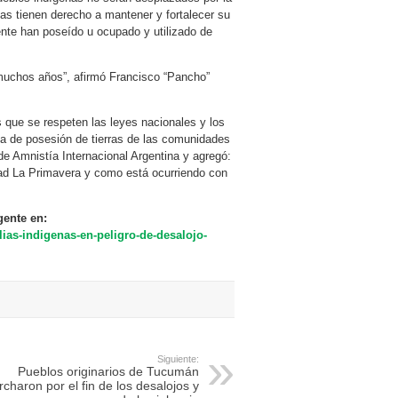
enas tienen derecho a mantener y fortalecer su
mente han poseído u ocupado y utilizado de
uchos años”, afirmó Francisco “Pancho”
que se respeten las leyes nacionales y los
ia de posesión de tierras de las comunidades
a de Amnistía Internacional Argentina y agregó:
ad La Primavera y como está ocurriendo con
gente en:
lias-indigenas-en-peligro-de-desalojo-
Siguiente:
Pueblos originarios de Tucumán
charon por el fin de los desalojos y