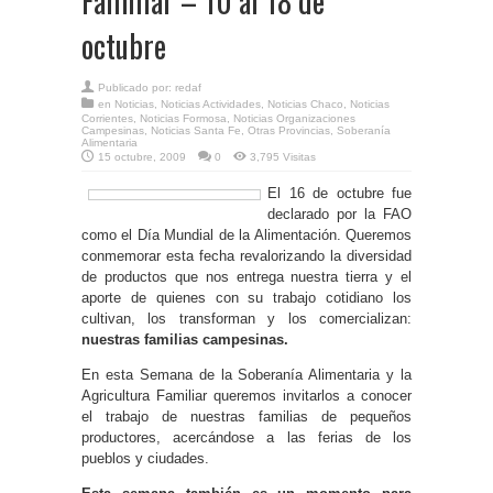
Familiar – 10 al 18 de
octubre
Publicado por:
redaf
en
Noticias
,
Noticias Actividades
,
Noticias Chaco
,
Noticias
Corrientes
,
Noticias Formosa
,
Noticias Organizaciones
Campesinas
,
Noticias Santa Fe
,
Otras Provincias
,
Soberanía
Alimentaria
15 octubre, 2009
0
3,795 Visitas
El 16 de octubre fue
declarado por la FAO
como el Día Mundial de la Alimentación. Queremos
conmemorar esta fecha revalorizando la diversidad
de productos que nos entrega nuestra tierra y el
aporte de quienes con su trabajo cotidiano los
cultivan, los transforman y los comercializan:
nuestras familias campesinas.
En esta Semana de la Soberanía Alimentaria y la
Agricultura Familiar queremos invitarlos a conocer
el trabajo de nuestras familias de pequeños
productores, acercándose a las ferias de los
pueblos y ciudades.